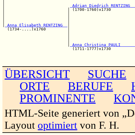
|                                                      
|                           
 Adrian Diedrich RENTZING  
|                          | (1700-1760)x1730          
|                          |                           
|                          |                           
|                          |                           
|
 Anna Elisabeth RENTZING  
|

  (1734-....)x1760         |                           
                           |                           
                           |                           
                           |                           
                           |
 Anna Christina PAULI      
                             (1711-1777)x1730          
                                                       
                                                       
ÜBERSICHT
SUCHE
ORTE
BERUFE
PROMINENTE
KO
HTML-Seite generiert von „
Layout
optimiert
von F. H.