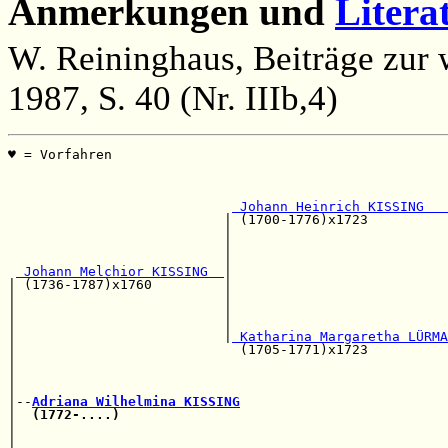
Anmerkungen und
Litera
W. Reininghaus, Beiträge zur 
1987, S. 40 (Nr. IIIb,4)
♥ = Vorfahren                                          
                                                       
                                                       
 Johann Heinrich KISSING   
                           | (1700-1776)x1723          
                           |                           
                           |                           
                           |                           
 Johann Melchior KISSING  
|

| (1736-1787)x1760         |                           
|                          |                           
|                          |                           
|                          |                           
|                          |
 Katharina Margaretha LÜRMA
|                            (1705-1771)x1723          
|                                                      
|                                                      
|                                                      
|--
Adriana Wilhelmina KISSING
|  
(1772-....)
                                         
|                                                      
|                                                      