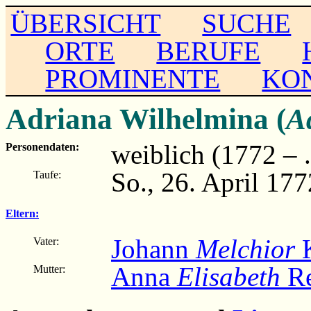
ÜBERSICHT
SUCHE
ORTE
BERUFE
PROMINENTE
KO
Adriana Wilhelmina (
A
weiblich (1772 – ..
Personendaten:
So., 26. April 177
Taufe:
Eltern:
Johann
Melchior
K
Vater:
Anna
Elisabeth
Re
Mutter: