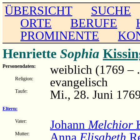
ÜBERSICHT
SUCHE
ORTE
BERUFE
PROMINENTE
KO
Henriette
Sophia
Kissin
weiblich (1769 – ..
Personendaten:
evangelisch
Religion:
Mi., 28. Juni 1769
Taufe:
Eltern:
Johann
Melchior
K
Vater:
Anna
Elisabeth
Re
Mutter: