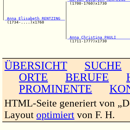
|                          | (1700-1760)x1730          
|                          |                           
|                          |                           
|                          |                           
|
 Anna Elisabeth RENTZING  
|

  (1734-....)x1760         |                           
                           |                           
                           |                           
                           |                           
                           |
 Anna Christina PAULI      
                             (1711-1777)x1730          
                                                       
                                                       
ÜBERSICHT
SUCHE
ORTE
BERUFE
PROMINENTE
KO
HTML-Seite generiert von „
Layout
optimiert
von F. H.