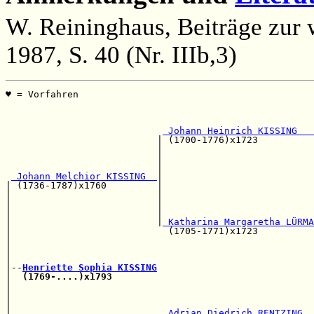
W. Reininghaus, Beiträge zur 
1987, S. 40 (Nr. IIIb,3)
♥ = Vorfahren                                          
                                                       
                                                       
 Johann Heinrich KISSING   
                           | (1700-1776)x1723          
                           |                           
                           |                           
                           |                           
 Johann Melchior KISSING  
|

| (1736-1787)x1760         |                           
|                          |                           
|                          |                           
|                          |                           
|                          |
 Katharina Margaretha LÜRMA
|                            (1705-1771)x1723          
|                                                      
|                                                      
|                                                      
|--
Henriette Sophia KISSING
|  
(1769-....)x1793
                                    
|                                                      
|                                                      
|                                                      
|                           
 Adrian Diedrich RENTZING  