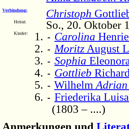
Christoph
Gottlie
Verbindung:
So., 20. Oktober 
Heirat:
Carolina
Henrie
Kinder:
-
Moritz
August L
-
Sophia
Eleonora
-
Gottlieb
Richard
-
Wilhelm
Adrian
-
Friederika Luisa
-
(1803 – ....)
Anmerkungen und
Litera