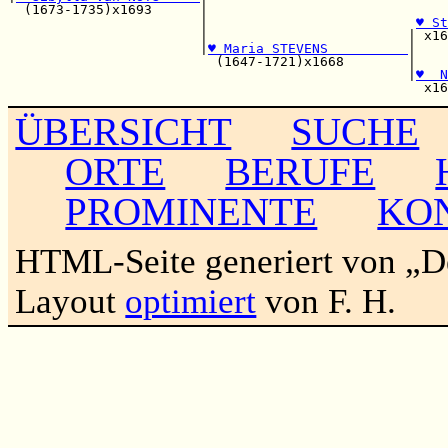
  (1673-1735)x1693      |                              
                        |                          
♥ St
                        |                         | x16
                        |
♥ Maria STEVENS          
|    
                          (1647-1721)x1668        |    
                                                  |
♥  N
ÜBERSICHT
SUCHE
ORTE
BERUFE
PROMINENTE
KO
HTML-Seite generiert von „
Layout
optimiert
von F. H.