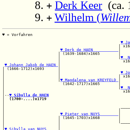
Derk Keer
(ca. 1
+
Wilhelm (
Wille
+
♥ = Vorfahren                                          
                                                       
♥ Ja
                                                  | x16
♥ Derk de HAEN           
|    
                        | (1639-1684)x1665        |    
                        |                         |
♥  N
                        |                           x16
♥ Johann Jakob de HAEN 
|                              
| (1666-1712)x1693      |                              
|                       |                          
♥ Jo
|                       |                         | x16
|                       |
♥ Magdalena van KREYFELD 
|    
|                         (1642-1717)x1665        |    
|                                                 |
♥  N
|                                                   x16
|--
♥ Sibylla de HAEN
|  
(1700-....)x1719
                                    
|                                                      
|                                                  ____
|                                                 |    
|                        
♥ Pieter van NUYS        
|    
|                       | (1645-1703)x1668        |    
|                       |                         |____
|                       |                              
|
♥ Sibylla van NUYS     
|                              