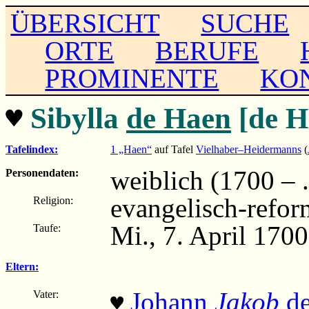
ÜBERSICHT
SUCHE
ORTE
BERUFE
PROMINENTE
KO
♥
Sibylla
de Haen
[de H
Tafelindex:
1 „Haen“
auf Tafel
Vielhaber–Heidermanns
(
weiblich (1700 – ..
Personendaten:
evangelisch-refor
Religion:
Mi., 7. April 170
Taufe:
Eltern:
Johann
Jakob
de
Vater:
♥