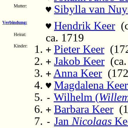
Sibylla van Nuy
Mutter:
♥
Hendrik Keer
(c
Verbindung:
♥
ca. 1719
Heirat:
Pieter Keer
(1720
Kinder:
+
Jakob Keer
(ca. 
+
Anna Keer
(1726
+
Magdalena Keer
♥
Wilhelm (
Wille
-
Barbara Keer
(17
+
Jan
Nicolaas
Ke
-