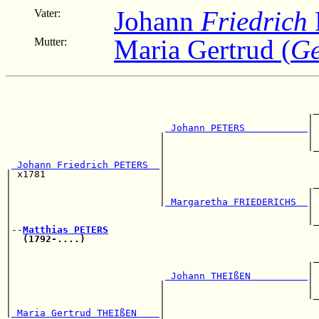
Johann
Friedrich
Vater:
Maria Gertrud (
Ge
Mutter:
                                                       
                                                       
                                                      _
                                                     | 
 Johann PETERS           
| 
                           |                         | 
                           |                         |_
                           |                           
 Johann Friedrich PETERS  
|                           
| x1781                    |                           
|                          |                          _
|                          |                         | 
|                          |
 Margaretha FRIEDERICHS  
| 
|                                                    | 
|                                                    |_
|--
Matthias PETERS
|  
(1792-....)
                                         
|                                                      
|                                                     _
|                                                    | 
|                           
 Johann THEIßEN          
| 
|                          |                         | 
|                          |                         |_
|                          |                           
|
 Maria Gertrud THEIßEN    
|                           