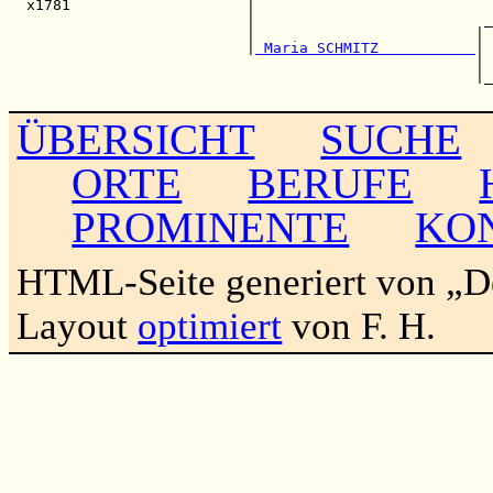
  x1781                    |                           
                           |                          _
                           |                         | 
                           |
 Maria SCHMITZ           
| 
                                                     | 
                                                     |_
ÜBERSICHT
SUCHE
ORTE
BERUFE
PROMINENTE
KO
HTML-Seite generiert von „
Layout
optimiert
von F. H.