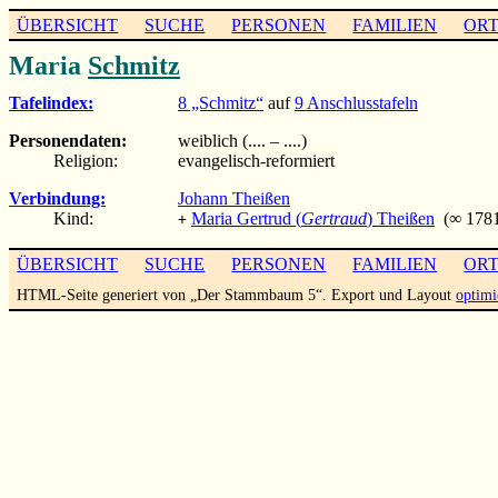
ÜBERSICHT
SUCHE
PERSONEN
FAMILIEN
OR
Maria
Schmitz
Tafelindex:
8 „Schmitz“
auf
9 Anschlusstafeln
Personendaten:
weiblich (.... – ....)
Religion:
evangelisch-reformiert
Verbindung:
Johann Theißen
Kind:
Maria Gertrud (
Gertraud
) Theißen
(∞ 1781 
+
ÜBERSICHT
SUCHE
PERSONEN
FAMILIEN
OR
HTML-Seite generiert von „Der Stammbaum 5“. Export und Layout
optimi