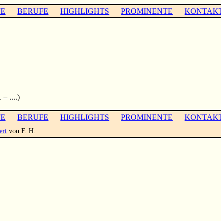
TE
BERUFE
HIGHLIGHTS
PROMINENTE
KONTAK
– ....)
TE
BERUFE
HIGHLIGHTS
PROMINENTE
KONTAK
ert
von F. H.