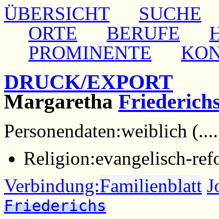
ÜBERSICHT
SUCHE
ORTE
BERUFE
PROMINENTE
KO
DRUCK/EXPORT
Margaretha
Friederich
Personendaten:
weiblich (.... 
Religion:
evangelisch-ref
Verbindung:
Familienblatt
J
Friederichs