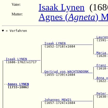
Isaak Lynen
(1686
Vater:
Agnes (
Agneta
) 
Mutter:
♥ = Vorfahren                                          
                                                       
 Lauren
                                               | (1591-
 Isaak LYNEN              
|

                    | (1652-1718)x1684         |       
                    |                          |       
                    |                          |
 Maria 
                    |                            (1620-
 Isaak LYNEN       
|                                  
| (1686-1762)x1717  |                                  
|                   |                           
 Franz 
|                   |                          | (1618-
|                   |
 Gertrud von WACHTENDONK  
|       
|                     (1655-1739)x1684         |       
|                                              |
 Anna v
|                                                (1622-
|--
Agnes LYNEN
|  
(1733-1806)
|                                                      
|                                               
 Peter 
|                                              | (1630-
|                    
 Johannes MEWIS           
|

|                   | (1657-1724)x1684         |       
|                   |                          |       