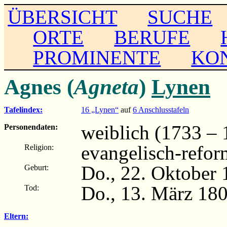
ÜBERSICHT
SUCHE
ORTE
BERUFE
PROMINENTE
KO
Agnes (
Agneta
)
Lynen
Tafelindex:
16 „Lynen“
auf
6 Anschlusstafeln
weiblich (1733 – 
Personendaten:
evangelisch-refor
Religion:
Do., 22. Oktober 
Geburt:
Do., 13. März 180
Tod:
Eltern: