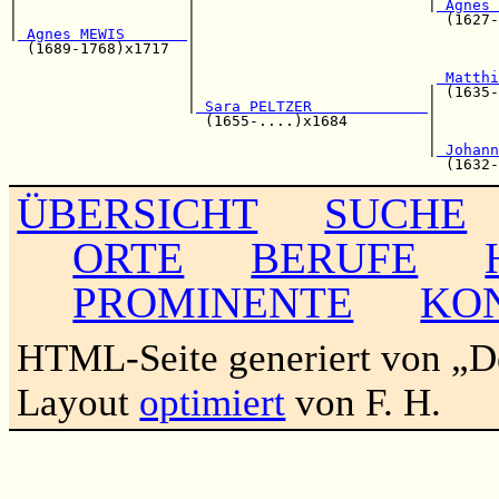
|                   |                          |
 Agnes 
|                   |                            (1627-
|
 Agnes MEWIS       
|

  (1689-1768)x1717  |                                  
                    |                                  
                    |                           
 Matthi
                    |                          | (1635-
                    |
 Sara PELTZER             
|

                      (1655-....)x1684         |       
                                               |       
                                               |
 Johann
ÜBERSICHT
SUCHE
ORTE
BERUFE
PROMINENTE
KO
HTML-Seite generiert von „
Layout
optimiert
von F. H.