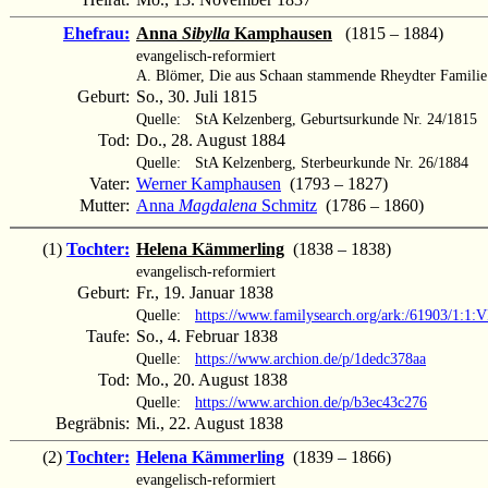
Ehefrau:
Anna
Sibylla
Kamphausen
(1815 – 1884)
evangelisch-reformiert
A. Blömer, Die aus Schaan stammende Rheydter Familie
Geburt:
So., 30. Juli 1815
Quelle:
StA Kelzenberg, Geburtsurkunde Nr. 24/1815
Tod:
Do., 28. August 1884
Quelle:
StA Kelzenberg, Sterbeurkunde Nr. 26/1884
Vater:
Werner Kamphausen
(1793 – 1827)
Mutter:
Anna
Magdalena
Schmitz
(1786 – 1860)
(1)
Tochter:
Helena Kämmerling
(1838 – 1838)
evangelisch-reformiert
Geburt:
Fr., 19. Januar 1838
Quelle:
https://www.familysearch.org/ark:/61903/1:
Taufe:
So., 4. Februar 1838
Quelle:
https://www.archion.de/p/1dedc378aa
Tod:
Mo., 20. August 1838
Quelle:
https://www.archion.de/p/b3ec43c276
Begräbnis:
Mi., 22. August 1838
(2)
Tochter:
Helena Kämmerling
(1839 – 1866)
evangelisch-reformiert