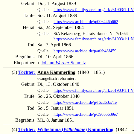
Geburt:
Do., 1. August 1839
Quelle:
https://www.familysearch.org/ark:/61903/1:
Taufe:
So., 11. August 1839
Quelle:
https://www.archion.de/p/006446b662
Heirat:
Sa., 24. September 1864
Quellen:
StA Kelzenberg, Heiratsurkunde Nr. 7/1864
https://www.familysearch.org/ark:/61903/1:1
Tod:
Sa., 7. April 1866
Quelle:
https://www.archion.de/p/afab48f459
Begräbnis:
Di., 10. April 1866
Ehepartner:
Johann
Werner
Schmitz
+
(3)
Tochter:
Anna Kämmerling
(1840 – 1851)
evangelisch-reformiert
Geburt:
Di., 13. Oktober 1840
Quelle:
https://www.familysearch.org/ark:/61903/1:
Taufe:
So., 25. Oktober 1840
Quelle:
https://www.archion.de/p/f6cd63a71e
Tod:
So., 5. Januar 1851
Quelle:
https://www.archion.de/p/390bb639e7
Begräbnis:
Mi., 8. Januar 1851
(4)
Tochter:
Wilhelmina (
Wilhelmine
) Kämmerling
(1842 – ..