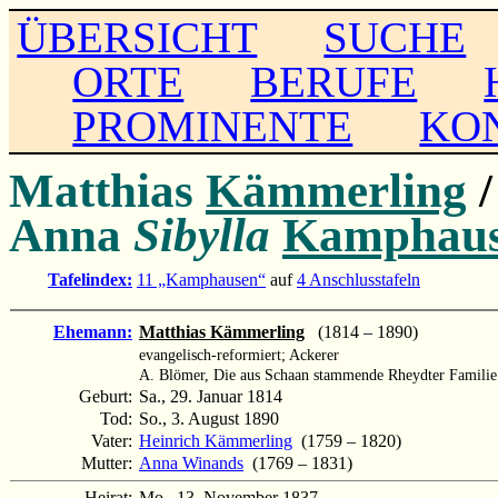
ÜBERSICHT
SUCHE
ORTE
BERUFE
PROMINENTE
KO
Matthias
Kämmerling
/
Anna
Sibylla
Kamphau
Tafelindex:
11 „Kamphausen“
auf
4 Anschlusstafeln
Ehemann:
Matthias Kämmerling
(1814 – 1890)
evangelisch-reformiert; Ackerer
A. Blömer, Die aus Schaan stammende Rheydter Familie
Geburt:
Sa., 29. Januar 1814
Tod:
So., 3. August 1890
Vater:
Heinrich Kämmerling
(1759 – 1820)
Mutter:
Anna Winands
(1769 – 1831)
Heirat:
Mo., 13. November 1837