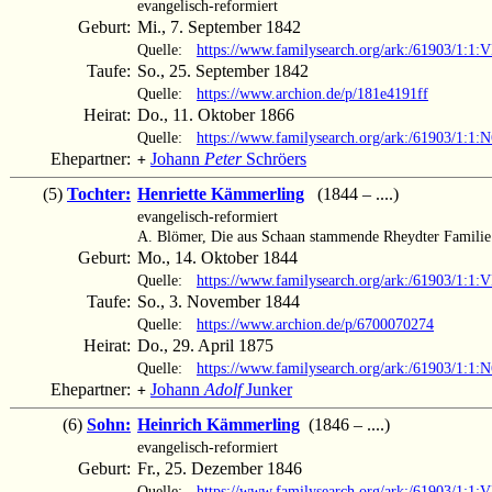
evangelisch-reformiert
Geburt:
Mi., 7. September 1842
Quelle:
https://www.familysearch.org/ark:/61903/1:1
Taufe:
So., 25. September 1842
Quelle:
https://www.archion.de/p/181e4191ff
Heirat:
Do., 11. Oktober 1866
Quelle:
https://www.familysearch.org/ark:/61903/1:
Ehepartner:
Johann
Peter
Schröers
+
(5)
Tochter:
Henriette Kämmerling
(1844 – ....)
evangelisch-reformiert
A. Blömer, Die aus Schaan stammende Rheydter Familie 
Geburt:
Mo., 14. Oktober 1844
Quelle:
https://www.familysearch.org/ark:/61903/1:
Taufe:
So., 3. November 1844
Quelle:
https://www.archion.de/p/6700070274
Heirat:
Do., 29. April 1875
Quelle:
https://www.familysearch.org/ark:/61903/1:1
Ehepartner:
Johann
Adolf
Junker
+
(6)
Sohn:
Heinrich Kämmerling
(1846 – ....)
evangelisch-reformiert
Geburt:
Fr., 25. Dezember 1846
Quelle:
https://www.familysearch.org/ark:/61903/1: