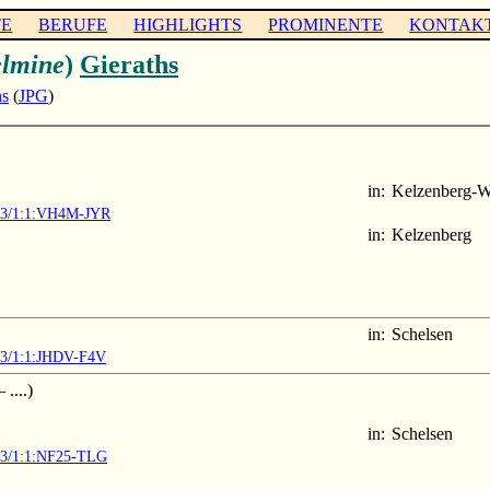
TE
BERUFE
HIGHLIGHTS
PROMINENTE
KONTAK
elmine
)
Gieraths
ns
(
JPG
)
in:
Kelzenberg-W
1903/1:1:VH4M-JYR
in:
Kelzenberg
in:
Schelsen
903/1:1:JHDV-F4V
....)
in:
Schelsen
903/1:1:NF25-TLG