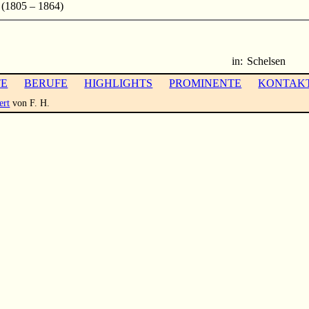
(1805 – 1864)
in:
Schelsen
TE
BERUFE
HIGHLIGHTS
PROMINENTE
KONTAK
ert
von F. H.