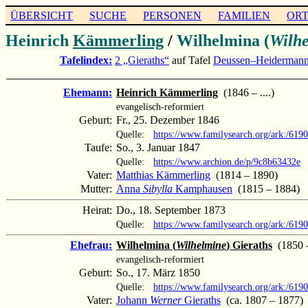
ÜBERSICHT
SUCHE
PERSONEN
FAMILIEN
OR
Heinrich
Kämmerling
/
Wilhelmina (
Wilh
Tafelindex:
2 „Gieraths“
auf Tafel
Deussen–Heiderman
Ehemann:
Heinrich Kämmerling
(1846 – ....)
evangelisch-reformiert
Geburt:
Fr., 25. Dezember 1846
Quelle:
https://www.familysearch.org/ark:/6
Taufe:
So., 3. Januar 1847
Quelle:
https://www.archion.de/p/9c8b63432e
Vater:
Matthias Kämmerling
(1814 – 1890)
Mutter:
Anna
Sibylla
Kamphausen
(1815 – 1884)
Heirat:
Do., 18. September 1873
Quelle:
https://www.familysearch.org/ark:/61
Ehefrau:
Wilhelmina (
Wilhelmine
) Gieraths
(1850 – 
evangelisch-reformiert
Geburt:
So., 17. März 1850
Quelle:
https://www.familysearch.org/ark:/61
Vater:
Johann
Werner
Gieraths
(ca. 1807 – 1877)