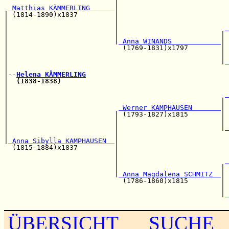
                           |                           
 Matthias KÄMMERLING      
|

| (1814-1890)x1837         |                           
|                          |                           
|                          |                          
 
|                          |                         | 
|                          |
 Anna WINANDS            
|

|                            (1769-1831)x1797        | 
|                                                    | 
|                                                    |
 
|                                                      
|--
Helena KÄMMERLING
|  
(1838-1838)
|                                                      
|                                                     
 
|                                                    | 
|                           
 Werner KAMPHAUSEN       
|

|                          | (1793-1827)x1815        | 
|                          |                         | 
|                          |                         |
 
|                          |                           
|
 Anna Sibylla KAMPHAUSEN  
|

  (1815-1884)x1837         |                           
                           |                           
                           |                          
 
                           |                         | 
                           |
 Anna Magdalena SCHMITZ  
|

                             (1786-1860)x1815        | 
                                                     | 
                                                     |
 
ÜBERSICHT
SUCHE