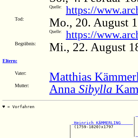
https://www.arc
Quelle:
Mo., 20. August 
Tod:
https://www.arc
Quelle:
Mi., 22. August 1
Begräbnis:
Eltern:
Matthias Kämmer
Vater:
Anna
Sibylla
Kam
Mutter:
♥ = Vorfahren                                          
                                                       
 
                                                     | 
 Heinrich KÄMMERLING     
|

                           | (1759-1820)x1797        | 
                           |                         | 
                           |                         |
 