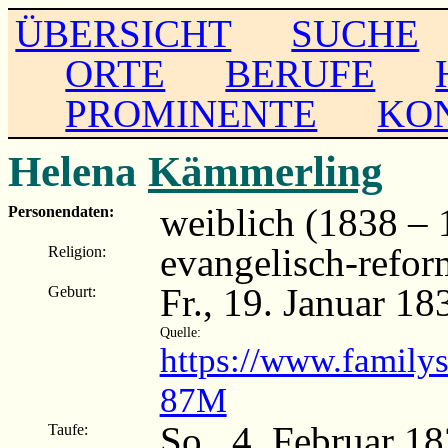
ÜBERSICHT
SUCHE
ORTE
BERUFE
PROMINENTE
KO
Helena
Kämmerling
weiblich (1838 – 
Personendaten:
evangelisch-refor
Religion:
Fr., 19. Januar 1
Geburt:
Quelle:
https://www.family
87M
So., 4. Februar 1
Taufe: