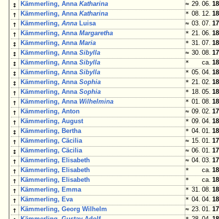
↕
Kämmerling, Anna
Katharina
≈
29. 06.
18
↑
Kämmerling, Anna
Katharina
*
08. 12.
18
↑
Kämmerling,
Anna
Luisa
≈
03. 07.
17
↑
Kämmerling, Anna
Margaretha
*
21. 06.
18
↕
Kämmerling, Anna
Maria
*
31. 07.
18
↕
Kämmerling, Anna
Sibylla
≈
30. 08.
17
↕
Kämmerling, Anna
Sibylla
*
ca.
18
↕
Kämmerling, Anna
Sibylla
*
05. 04.
18
↕
Kämmerling, Anna
Sophia
*
21. 02.
18
↑
Kämmerling, Anna
Sophia
*
18. 05.
18
↑
Kämmerling, Anna
Wilhelmina
*
01. 08.
18
↑
Kämmerling, Anton
≈
09. 02.
17
↑
Kämmerling, August
*
09. 04.
18
↕
Kämmerling, Bertha
*
04. 01.
18
↑
Kämmerling, Cäcilia
≈
15. 01.
17
↕
Kämmerling, Cäcilia
≈
06. 01.
17
↑
Kämmerling, Elisabeth
≈
04. 03.
17
↑
Kämmerling, Elisabeth
*
ca.
18
↑
Kämmerling, Elisabeth
*
ca.
18
↑
Kämmerling, Emma
*
31. 08.
18
↑
Kämmerling, Eva
*
04. 04.
18
↑
Kämmerling, Georg Wilhelm
≈
23. 01.
17
Kämmerling, Gustav Adolf
*
28. 04.
18