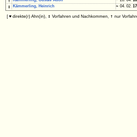
↑
↕
Kämmerling, Heinrich
≈
04. 02.
17
↕
↑
[
direkte(r) Ahn(in),
Vorfahren und Nachkommen,
nur Vorfahr
♥