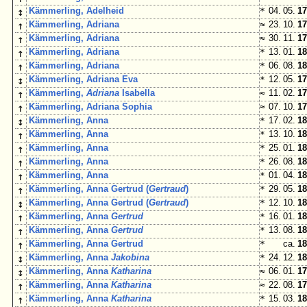
↕
Kämmerling, Adelheid
*
04. 05.
17
↑
Kämmerling, Adriana
≈
23. 10.
17
↑
Kämmerling, Adriana
≈
30. 11.
17
↑
Kämmerling, Adriana
*
13. 01.
18
↑
Kämmerling, Adriana
*
06. 08.
18
↕
Kämmerling, Adriana Eva
*
12. 05.
17
↑
Kämmerling,
Adriana
Isabella
≈
11. 02.
17
↑
Kämmerling, Adriana Sophia
≈
07. 10.
17
↕
Kämmerling, Anna
*
17. 02.
18
↑
Kämmerling, Anna
*
13. 10.
18
↑
Kämmerling, Anna
*
25. 01.
18
↑
Kämmerling, Anna
*
26. 08.
18
↑
Kämmerling, Anna
*
01. 04.
18
↑
Kämmerling, Anna Gertrud (
Gertraud
)
*
29. 05.
18
↕
Kämmerling, Anna Gertrud (
Gertraud
)
*
12. 10.
18
↑
Kämmerling, Anna
Gertrud
*
16. 01.
18
↑
Kämmerling, Anna
Gertrud
*
13. 08.
18
↑
Kämmerling, Anna Gertrud
*
ca.
18
↕
Kämmerling, Anna
Jakobina
*
24. 12.
18
↕
Kämmerling, Anna
Katharina
≈
06. 01.
17
↑
Kämmerling, Anna
Katharina
≈
22. 08.
17
↑
Kämmerling, Anna
Katharina
*
15. 03.
18