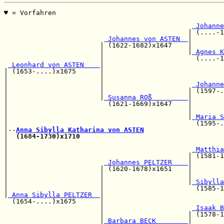
♥ = Vorfahren                                          
                                                       
 Johanne
                                              | (....-1
 Johannes von ASTEN  
|        
                        | (1622-1682)x1647    |        
                        |                     |
 Agnes K
                        |                       (....-1
 Leonhard von ASTEN    
|

| (1653-....)x1675      |                              
|                       |                              
|                       |                      
 Johanne
|                       |                     | (1597-.
|                       |
 Susanna ROß         
|

|                         (1621-1669)x1647    |        
|                                             |        
|                                             |
 Maria S
|                                               (1595-.
|--
Anna Sibylla Katharina von ASTEN
|  
(1684-1730)x1710
|                                                      
|                                              
 Matthia
|                                             | (1581-1
|                        
 Johannes PELTZER    
|

|                       | (1620-1678)x1651    |        
|                       |                     |        
|                       |                     |
 Sibylla
|                       |                       (1585-1
|
 Anna Sibylla PELTZER  
|                              
  (1654-....)x1675      |                              
                        |                      
 Isaak B
                        |                     | (1578-1
                        |
 Barbara BECK        
|
