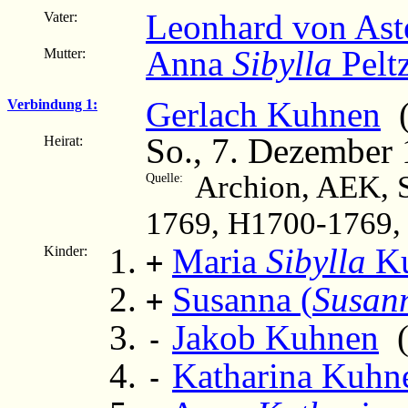
Leonhard von Ast
Vater:
Anna
Sibylla
Pelt
Mutter:
Gerlach Kuhnen
(
Verbindung 1:
So., 7. Dezember 
Heirat:
Archion, AEK, S
Quelle:
1769, H1700-1769, 
Maria
Sibylla
Ku
Kinder:
+
Susanna (
Susan
+
Jakob Kuhnen
(
-
Katharina Kuhn
-