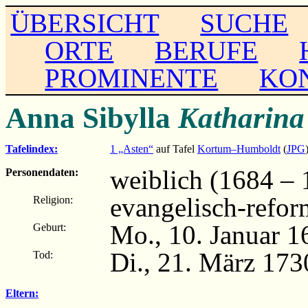
ÜBERSICHT
SUCHE
ORTE
BERUFE
PROMINENTE
KO
Anna Sibylla
Katharina
Tafelindex:
1 „Asten“
auf Tafel
Kortum–Humboldt
(
JPG
weiblich (1684 – 
Personendaten:
evangelisch-refor
Religion:
Mo., 10. Januar 1
Geburt:
Di., 21. März 173
Tod:
Eltern: