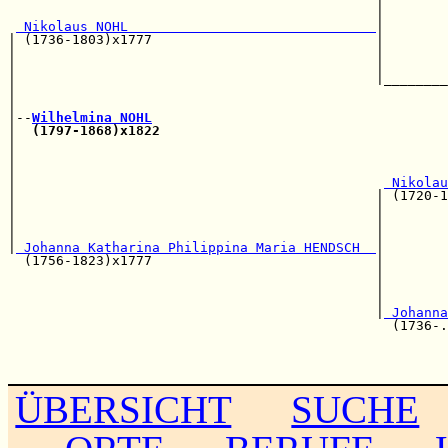
                                              |        
                                              |        
 Nikolaus NOHL                               
|        
| (1736-1803)x1777                            |        
|                                             |        
|                                             |        
|                                             |________
|                                                      
|                                                      
|--
Wilhelmina NOHL
|  
(1797-1868)x1822
|                                                      
|                                                      
|                                                      
|                                              
 Nikolau
|                                             | (1720-1
|                                             |        
|                                             |        
|                                             |        
|
 Johanna Katharina Philippina Maria HENDSCH  
|

  (1756-1823)x1777                            |        
                                              |        
                                              |        
                                              |        
                                              |
 Johanna
                                                (1736-.
                                                       
                                                       
ÜBERSICHT
SUCHE