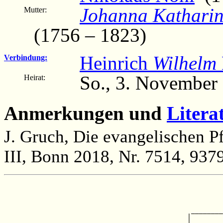
Johanna Kathari
Mutter:
(1756 – 1823)
Heinrich
Wilhelm
Verbindung:
So., 3. November
Heirat:
Anmerkungen und
Litera
J. Gruch, Die evangelischen P
III, Bonn 2018, Nr. 7514, 937
                                                       
                                                       
                                                       
                                                       
                                               ________
                                              |        