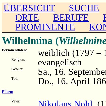
ÜBERSICHT
SUCHE
ORTE
BERUFE
PROMINENTE
KO
Wilhelmina (
Wilhelmin
weiblich (1797 – 
Personendaten:
evangelisch
Religion:
Sa., 16. Septemb
Geburt:
Do., 16. April 1
Tod:
Eltern:
Nikolaus Nohl
(17
Vater: