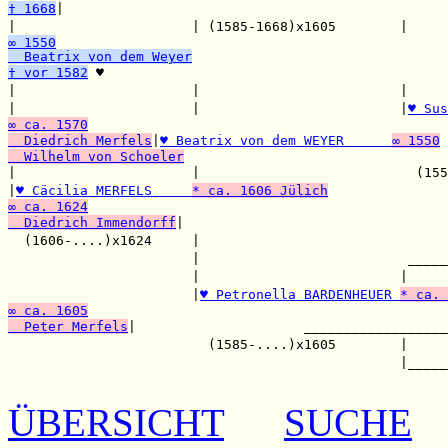
† 1668
|

|                      | (1585-1668)x1605        |     
∞ 1550
  Beatrix von dem Weyer
† vor 1582
 ♥

|                      |                         |     
|                      |                         |
♥ Sus
∞ ca. 1570
  Diedrich Merfels
|
♥ Beatrix von dem WEYER      
∞ 1550
  Wilhelm von Schoeler

|                      |                           (155
|
♥ Cäcilia MERFELS     
* ca. 1606 Jülich
∞ ca. 1624
  Diedrich Immendorff
|                                 
  (1606-....)x1624     |                               
                       |                          _____
                       |                         |     
                       |
♥ Petronella BARDENHEUER 
* ca. 
∞ ca. 1605
  Peter Merfels
|                     __________________
                         (1585-....)x1605        |     
                                                 |_____
ÜBERSICHT
SUCHE