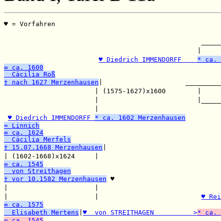
♥ = Vorfahren                                          
                                                       
                                                  _____
                                                 |     
♥ Diedrich IMMENDORFF    
* ca. 
∞ ca. 1600
  Cäcilia Roß
† nach 1627 Merzenhausen
|                     _________
                       | (1575-1627)x1600        |     
                       |                         |_____
                       |                               
♥ Diedrich IMMENDORFF 
* ca. 1602 Merzenhausen
≈ Linnich
∞ ca. 1624
  Cäcilia Merfels
† 15.07.1668 Merzenhausen
|

| (1602-1668)x1624     |                               
∞ ca. 1545
  von Streithagen
† vor 10.1582 Merzenhausen
 ♥

|                      |                               
|                      |                          
♥ Rei
∞ ca. 1575
  Elisabeth Mertens
|
♥  von STREITHAGEN          >
* ca. 
∞ ca. 1545