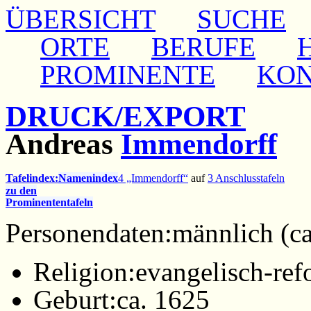
ÜBERSICHT
SUCHE
ORTE
BERUFE
PROMINENTE
KO
DRUCK/EXPORT
Andreas
Immendorff
Tafelindex:
Namenindex
4 „Immendorff“
auf
3 Anschlusstafeln
zu den
Prominententafeln
Personendaten:
männlich (ca.
Religion:
evangelisch-ref
Geburt:
ca. 1625