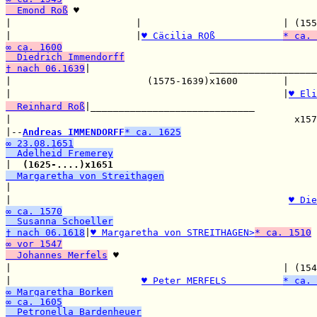
  Emond Roß
 ♥

|                      |                         | (155
|                      |
♥ Cäcilia ROß            
* ca. 
∞ ca. 1600
  Diedrich Immendorff
† nach 06.1639
|                     ___________________
|                        (1575-1639)x1600        |     
|                                                |
♥ Eli
  Reinhard Roß
|_____________________________

|                                                  x157
|--
Andreas IMMENDORFF
* ca. 1625
∞ 23.08.1651
  Adelheid Fremerey

|  
(1625-....)x1651
  Margaretha von Streithagen

|                                                      
|                                                 
♥ Die
∞ ca. 1570
  Susanna Schoeller
† nach 06.1618
|
♥ Margaretha von STREITHAGEN>
* ca. 1510
∞ vor 1547
  Johannes Merfels
 ♥

|                                                | (154
|                       
♥ Peter MERFELS          
* ca. 
∞ Margaretha Borken
∞ ca. 1605
  Petronella Bardenheuer