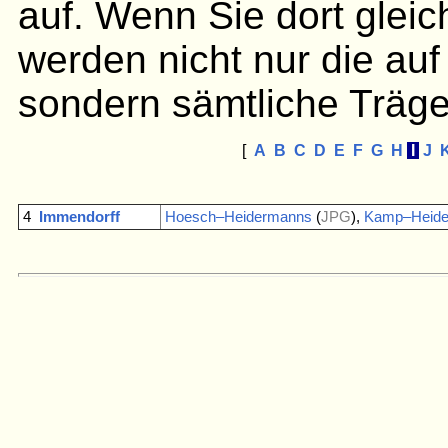
auf. Wenn Sie dort gleic
werden nicht nur die auf
sondern sämtliche Träge
[
A
B
C
D
E
F
G
H
I
J
4
Immendorff
Hoesch–Heidermanns
(
JPG
),
Kamp–Heid