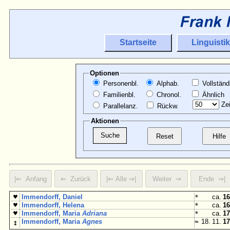
Startseite
Linguistik
Optionen
Personenbl.
Alphab.
Vollständ
Familienbl.
Chronol.
Ähnlich
Zei
Parallelanz.
Rückw.
Aktionen
♥
Immendorff, Daniel
*
ca.
16
♥
Immendorff, Helena
*
ca.
16
♥
Immendorff, Maria
Adriana
*
ca.
17
↕
Immendorff, Maria
Agnes
≈
18. 11.
17