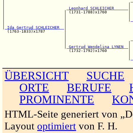
|                                                     
 
|                                                    | 
|                          
 Leonhard SCHLEICHER      
|

|                         | (1731-1788)x1760         | 
|                         |                          | 
|                         |                          |
 
|                         |                            
|
 Ida Gertrud SCHLEICHER  
|

  (1763-1833)x1787        |                            
                          |                            
                          |                           
 
                          |                          | 
                          |
 Gertrud Wendelina LYNEN  
|

                            (1732-1792)x1760         | 
                                                     | 
                                                     |
 
ÜBERSICHT
SUCHE
ORTE
BERUFE
PROMINENTE
KO
HTML-Seite generiert von „
Layout
optimiert
von F. H.