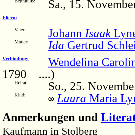
Sa., 15. November
Begräbnis:
Eltern:
Johann
Isaak
Lyn
Vater:
Ida
Gertrud Schle
Mutter:
Wendelina Carolin
Verbindung:
1790 – ....)
So., 25. November
Heirat:
Laura
Maria Ly
Kind:
∞
Anmerkungen und
Litera
Kaufmann in Stolberg