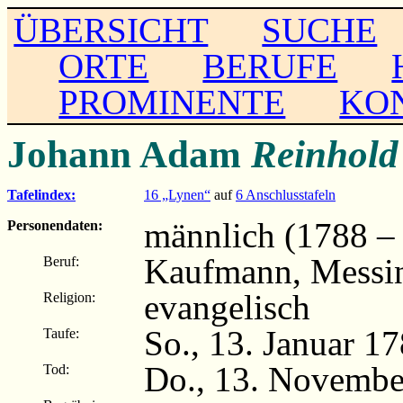
ÜBERSICHT
SUCHE
ORTE
BERUFE
PROMINENTE
KO
Johann Adam
Reinhold
Tafelindex:
16 „Lynen“
auf
6 Anschlusstafeln
männlich (1788 –
Personendaten:
Kaufmann, Messin
Beruf:
evangelisch
Religion:
So., 13. Januar 17
Taufe:
Do., 13. Novembe
Tod: