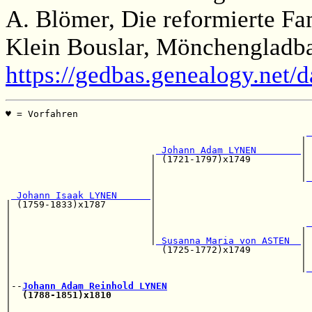
A. Blömer, Die reformierte F
Klein Bouslar, Mönchengladba
https://gedbas.genealogy.net/
♥ = Vorfahren                                          
                                                       
 
                                                     | 
 Johann Adam LYNEN        
|

                          | (1721-1797)x1749         | 
                          |                          | 
                          |                          |
 
                          |                            
 Johann Isaak LYNEN      
|

| (1759-1833)x1787        |                            
|                         |                            
|                         |                           
 
|                         |                          | 
|                         |
 Susanna Maria von ASTEN  
|

|                           (1725-1772)x1749         | 
|                                                    | 
|                                                    |
 
|                                                      
|--
Johann Adam Reinhold LYNEN
|  
(1788-1851)x1810
|                                                      