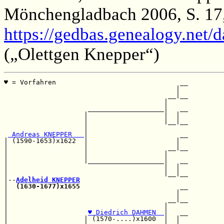
Mönchengladbach 2006, S. 17,
https://gedbas.genealogy.net/
(„Olettgen Knepper“)
♥ = Vorfahren                               __

                                           |  

                                         __|__

                                        |     

                     ___________________|   __

                    |                   |  |  

                    |                   |__|__

                    |                         

 Andreas KNEPPER   
|                       __

| (1590-1653)x1622  |                      |  

|                   |                    __|__

|                   |                   |     

|                   |___________________|   __

|                                       |  |  

|                                       |__|__

|--
Adelheid KNEPPER
|  
(1630-1677)x1655
                         __

|                                          |  

|                                        __|__

|                                       |     

|                    
♥ Diedrich DAHMEN  
|   __

|                   | (1570-....)x1600  |  |  
