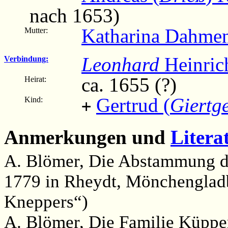
nach 1653)
Katharina Dahme
Mutter:
Leonhard
Heinric
Verbindung:
ca. 1655 (?)
Heirat:
Gertrud (
Giertg
Kind:
+
Anmerkungen und
Litera
A. Blömer, Die Abstammung d
1779 in Rheydt, Mönchengladb
Kneppers“)
A. Blömer, Die Familie Küppe