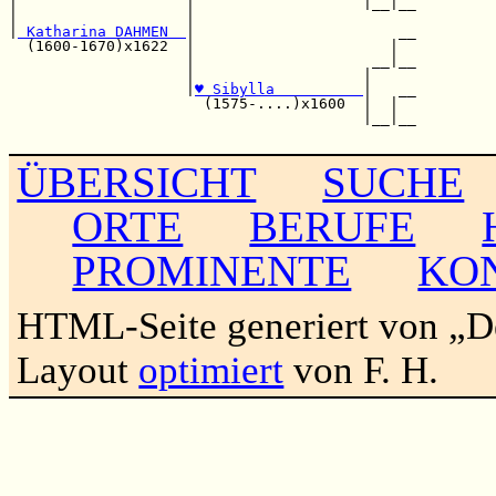
|                   |                   |__|__

|                   |                         

|
 Katharina DAHMEN  
|                       __

  (1600-1670)x1622  |                      |  

                    |                    __|__

                    |                   |     

                    |
♥ Sibylla          
|   __

                      (1575-....)x1600  |  |  

                                        |__|__

ÜBERSICHT
SUCHE
ORTE
BERUFE
PROMINENTE
KO
HTML-Seite generiert von „
Layout
optimiert
von F. H.