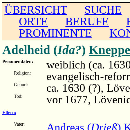
ÜBERSICHT
SUCHE
ORTE
BERUFE
PROMINENTE
KO
Adelheid (
Ida?
)
Kneppe
weiblich (ca. 163
Personendaten:
evangelisch-refor
Religion:
ca. 1630 (?), Löv
Geburt:
vor 1677, Löveni
Tod:
Eltern:
Andreas (
Drieß
) 
Vater: