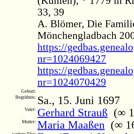
(Kuhlen), * 1779 in 
33, 39
A. Blömer, Die Famili
Mönchengladbach 2006
https://gedbas.genealo
nr=1024069427
https://gedbas.genealo
nr=1024070429
Geburt:
Sa., 15. Juni 1697
Begräbnis:
Gerhard Strauß
(∞ 16
Vater:
Maria Maaßen
(∞ 161
Mutter:
weitere Ehe: