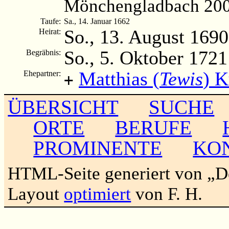
Mönchengladbach 2006
Taufe:
Sa., 14. Januar 1662
So., 13. August 1690
Heirat:
So., 5. Oktober 1721
Begräbnis:
Matthias (
Tewis
) K
Ehepartner:
+
ÜBERSICHT
SUCHE
ORTE
BERUFE
PROMINENTE
KO
HTML-Seite generiert von „
Layout
optimiert
von F. H.