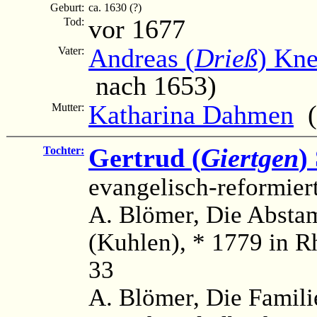
Geburt:
ca. 1630 (?)
vor 1677
Tod:
Andreas (
Drieß
) Kne
Vater:
nach 1653)
Katharina Dahmen
(
Mutter:
Gertrud (
Giertgen
)
Tochter:
evangelisch-reformier
A. Blömer, Die Absta
(Kuhlen), * 1779 in 
33
A. Blömer, Die Famili