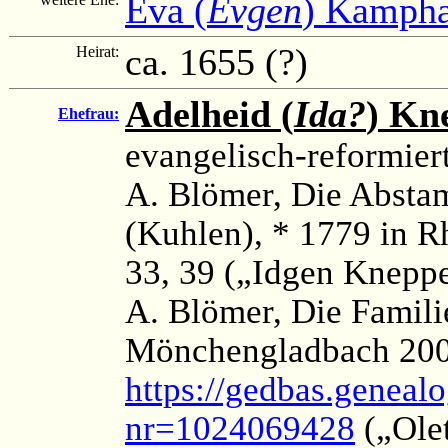
Eva (
Evgen
) Kamph
ca. 1655 (?)
Heirat:
Adelheid (
Ida?
) Kn
Ehefrau:
evangelisch-reformier
A. Blömer, Die Absta
(Kuhlen), * 1779 in 
33, 39 („Idgen Kneppe
A. Blömer, Die Famili
Mönchengladbach 2006,
https://gedbas.genealo
nr=1024069428
(„Ole