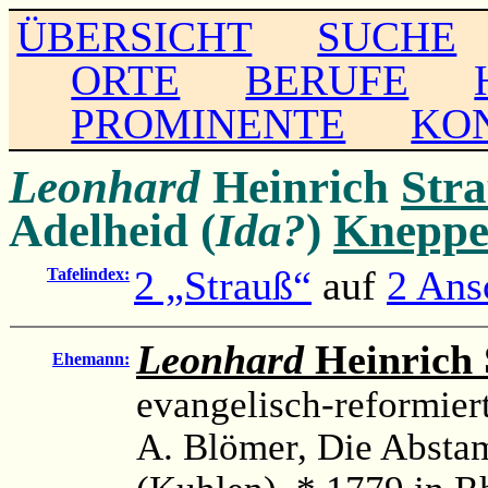
ÜBERSICHT
SUCHE
ORTE
BERUFE
PROMINENTE
KO
Leonhard
Heinrich
Str
Adelheid (
Ida?
)
Kneppe
2 „Strauß“
auf
2 Ans
Tafelindex:
Leonhard
Heinrich 
Ehemann:
evangelisch-reformier
A. Blömer, Die Absta