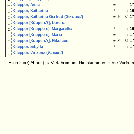
↔
Knepper, Anna
∞
17
↓
Knepper, Katharina
*
ca.
16
↕
Knepper, Katharina Gertrud (
Gertraud
)
∞
16. 07.
17
↓
Knepper [Küppers?], Lorenz
↕
Knepper [Kneppers], Margaretha
*
ca.
16
↓
Knepper [Kneppers], Maria
∞
ca.
17
↑
Knepper [Küppers?], Nikolaus
∞
29. 03.
17
↓
Knepper, Sibylla
*
ca.
17
↓
Knepper, Vinzenz (
Vincent
)
↕
↑
[
direkte(r) Ahn(in),
Vorfahren und Nachkommen,
nur Vorfahr
♥