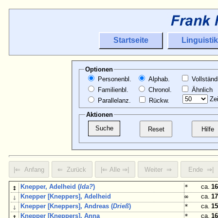
Startseite
Linguistik
Optionen
Personenbl.
Alphab.
Vollständ
Familienbl.
Chronol.
Ähnlich
Zei
Parallelanz.
Rückw.
Aktionen
↕
Knepper, Adelheid (
Ida?
)
*
ca.
16
↓
Knepper [Kneppers], Adelheid
∞
ca.
17
↓
Knepper [Kneppers], Andreas (
Drieß
)
*
ca.
15
↕
Knepper [Kneppers], Anna
*
ca.
16