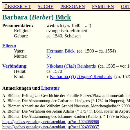
ÜBERSICHT
SUCHE
PERSONEN
FAMILIEN
OR
Barbara (
Berber
)
Bück
Personendaten:
weiblich (ca. 1540 – ....)
Religion:
evangelisch-reformiert
Geburt:
ca. 1540, Schelsen
Eltern:
Vater:
Hermann Bück
(ca. 1500 – ca. 1554)
Mutter:
N.
Verbindung:
Nikolaus (
Claß
) Reinhards
(ca. 1535 – vor 1
Heirat:
ca. 1570
Kind:
Katharina (?) (
Tringen
) Reinhards
(ca. 157
+
Anmerkungen und
Literatur
A. Blömer, Beitrag zur Geschichte der Familie Platzer/Platz aus Immerath 
A. Blömer, Die Abstammung der Catharina Lindgens (* 1762 in Hoppers), M
A. Blömer, Ahnenliste des Wilhelm Arnold Nierstras, Mönchengladbach 2000
A. Blömer, Die Vorfahren des Adam Adams (* 1757 in Dohr, später in Asper
A. Blömer, Die Abstammung des Johannes Kaulen (Kuhlen), * 1779 in Rhey
https://gedbas.genealogy.net/datenblatt.jsp?nr=1024068966
https://gedbas.genealogy.net/datenblatt.jsp?nr=1024069037