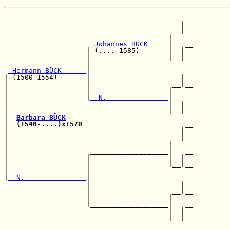
                                            __

                                           |  

                                         __|__

                                        |     

 Johannes BÜCK     
|   __

                    | (....-1585)       |  |  

                    |                   |__|__

                    |                         

 Hermann BÜCK      
|                       __

| (1500-1554)       |                      |  

|                   |                    __|__

|                   |                   |     

|                   |
  N.               
|   __

|                                       |  |  

|                                       |__|__

|--
Barbara BÜCK
|  
(1540-....)x1570
                         __

|                                          |  

|                                        __|__

|                                       |     

|                    ___________________|   __

|                   |                   |  |  

|                   |                   |__|__

|                   |                         

|
  N.               
|                       __

                    |                      |  

                    |                    __|__

                    |                   |     

                    |___________________|   __

                                        |  |  

                                        |__|__
