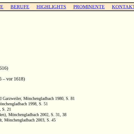
TE
BERUFE
HIGHLIGHTS
PROMINENTE
KONTAK
616)
5 – vor 1618)
und Garzweiler, Mönchengladbach 1980, S. 81
önchengladbach 1998, S. 51
, S. 21
den), Mönchengladbach 2002, S. 31, 38
dt, Mönchengladbach 2003, S. 45