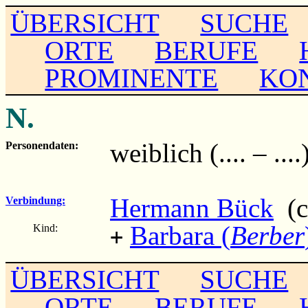
ÜBERSICHT
SUCHE
ORTE
BERUFE
PROMINENTE
KO
N.
weiblich (.... – ....
Personendaten:
Hermann Bück
(c
Verbindung:
Barbara (
Berber
Kind:
+
ÜBERSICHT
SUCHE
ORTE
BERUFE