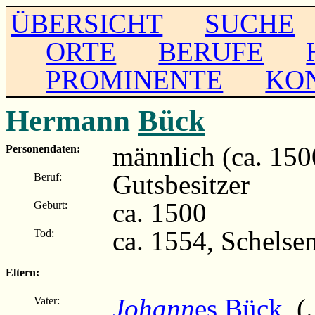
ÜBERSICHT
SUCHE
ORTE
BERUFE
PROMINENTE
KO
Hermann
Bück
männlich (ca. 150
Personendaten:
Gutsbesitzer
Beruf:
ca. 1500
Geburt:
ca. 1554, Schelse
Tod:
Eltern:
Johann
es Bück
(..
Vater: