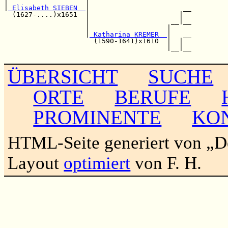
|                   |                         

|
 Elisabeth SIEBEN  
|                       __

  (1627-....)x1651  |                      |  

                    |                    __|__

                    |                   |     

                    |
 Katharina KREMER  
|   __

                      (1590-1641)x1610  |  |  

                                        |__|__

ÜBERSICHT
SUCHE
ORTE
BERUFE
PROMINENTE
KO
HTML-Seite generiert von „
Layout
optimiert
von F. H.