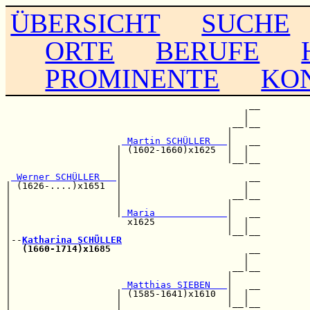
ÜBERSICHT
SUCHE
ORTE
BERUFE
PROMINENTE
KO
                                            __

                                           |  

                                         __|__

                                        |     

 Martin SCHÜLLER   
|   __

                    | (1602-1660)x1625  |  |  

                    |                   |__|__

                    |                         

 Werner SCHÜLLER   
|                       __

| (1626-....)x1651  |                      |  

|                   |                    __|__

|                   |                   |     

|                   |
 Maria             
|   __

|                     x1625             |  |  

|                                       |__|__

|--
Katharina SCHÜLLER
|  
(1660-1714)x1685
                         __

|                                          |  

|                                        __|__

|                                       |     

|                    
 Matthias SIEBEN   
|   __

|                   | (1585-1641)x1610  |  |  

|                   |                   |__|__
