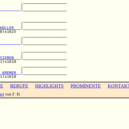
          ___________________

         |                   

         
|___________________

                             

          ___________________

         |                   

HÜLLER   
|___________________

0)x1625                      

          ___________________

         |                   

         
|___________________

                             

          ___________________

         |                   

SIEBEN   
|___________________

1)x1610                      

          ___________________

         |                   

 KREMER  
|___________________

TE
BERUFE
HIGHLIGHTS
PROMINENTE
KONTAK
ert
von F. H.