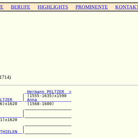
TE
BERUFE
HIGHLIGHTS
PROMINENTE
KONTAK
 1714)
 Hermann PELTZER  >
         | (1555-1635)x1590  

LTZER    
|
 Anna              
6)x1620    (1568-1600)       

          ___________________

         |                   

         
|___________________

1)x1620                      

          ___________________

         |                   

THIELEN  
|___________________

                             
