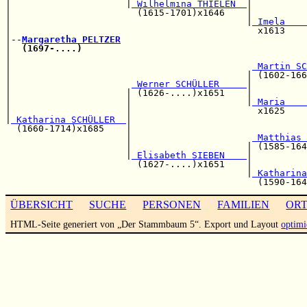
|                     |
 Wilhelmina THIELEN  
|          
|                       (1615-1701)x1646    |          
|                                           |
 Imela    
|                                             x1613    
|--
Margaretha PELTZER
|  
(1697-....)
                                         
|                                                      
|                                            
 Martin SC
|                                           | (1602-166
|                      
 Werner SCHÜLLER     
|          
|                     | (1626-....)x1651    |          
|                     |                     |
 Maria    
|                     |                       x1625    
|
 Katharina SCHÜLLER  
|                                
  (1660-1714)x1685    |                                
                      |                      
 Matthias 
                      |                     | (1585-164
                      |
 Elisabeth SIEBEN    
|          
                        (1627-....)x1651    |          
                                            |
 Katharina
ÜBERSICHT
SUCHE
PERSONEN
FAMILIEN
OR
HTML-Seite generiert von „Der Stammbaum 5“. Export und Layout
optimi