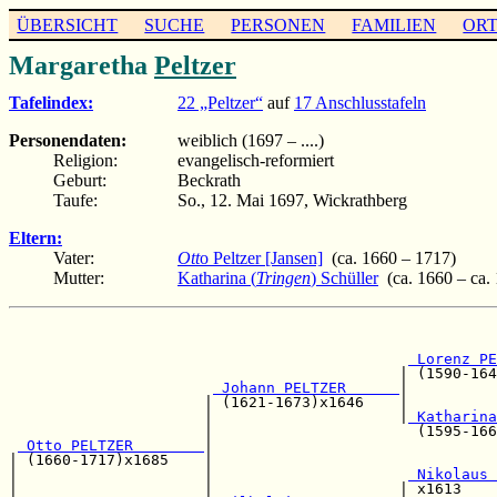
ÜBERSICHT
SUCHE
PERSONEN
FAMILIEN
OR
Margaretha
Peltzer
Tafelindex:
22 „Peltzer“
auf
17 Anschlusstafeln
Personendaten:
weiblich (1697 – ....)
Religion:
evangelisch-reformiert
Geburt:
Beckrath
Taufe:
So., 12. Mai 1697, Wickrathberg
Eltern:
Vater:
Ott
o Peltzer [Jansen]
(ca. 1660 – 1717)
Mutter:
Katharina (
Tringen
) Schüller
(ca. 1660 – ca.
                                                       
 Lorenz PE
                                            | (1590-164
 Johann PELTZER      
|          
                      | (1621-1673)x1646    |          
                      |                     |
 Katharina
                      |                       (1595-166
 Otto PELTZER        
|                                
| (1660-1717)x1685    |                                
|                     |                      
 Nikolaus 
|                     |                     | x1613    