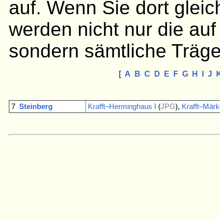
auf. Wenn Sie dort gleic
werden nicht nur die auf
sondern sämtliche Träge
[
A
B
C
D
E
F
G
H
I
J
7
Steinberg
Krafft–Herminghaus I
(
JPG
),
Krafft–Märke