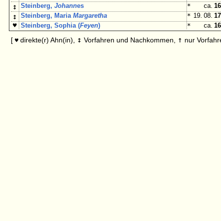
↕
Steinberg,
Johann
es
*
ca.
16
↕
Steinberg, Maria
Margaretha
*
19. 08.
17
♥
Steinberg, Sophia (
Feyen
)
*
ca.
16
↕
↑
[
direkte(r) Ahn(in),
Vorfahren und Nachkommen,
nur Vorfahr
♥