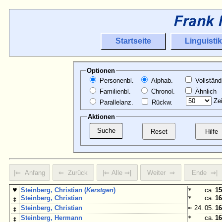
Startseite
Linguistik
Optionen
Personenbl.
Alphab.
Vollständ
Familienbl.
Chronol.
Ähnlich
Zei
Parallelanz.
Rückw.
Aktionen
♥
Steinberg, Christian (
Kerstgen
)
*
ca.
15
↕
Steinberg, Christian
*
ca.
16
↕
Steinberg, Christian
≈
24. 05.
16
↕
Steinberg, Hermann
*
ca.
16