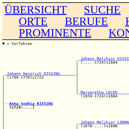
ÜBERSICHT
SUCHE
ORTE
BERUFE
PROMINENTE
KO
♥ = Vorfahren                                          
                                                       
                                                       
                                                       
 Johann Melchior KISSI
                                | (....-1724)x1684     
                                |                      
                                |                      
 Johann Heinrich KISSING       
|

| (1700-1776)x1723              |                      
|                               |                      
|                               |                      
|                               |                      
|                               |
 Margaretha LECKE     
|                                 (1659-1724)x1684     
|                                                      
|--
Anna Sophia KISSING
|  
(1724-....)
|                                                      
|                                                      
|                                                      
|                                
 Johann Melchior LÜRMA
|                               | (1670-....)x1698     