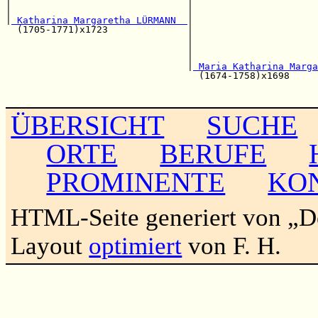
|                               |                      
|                               |                      
|
 Katharina Margaretha LÜRMANN  
|

  (1705-1771)x1723              |                      
                                |                      
                                |                      
                                |                      
                                |
 Maria Katharina Marga
                                  (1674-1758)x1698     
                                                       
ÜBERSICHT
SUCHE
ORTE
BERUFE
PROMINENTE
KO
HTML-Seite generiert von „
Layout
optimiert
von F. H.