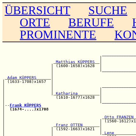
ÜBERSICHT
SUCHE
ORTE
BERUFE
PROMINENTE
KO
                                                       
                                                       
                                         ______________
                                        |              
 Matthias KÜPPERS  
|              
                    | (1600-1658)x1628  |              
                    |                   |______________
                    |                                  
 Adam KÜPPERS      
|                                  
| (1633-1708)x1657  |                                  
|                   |                    ______________
|                   |                   |              
|                   |
 Katharina         
|              
|                     (1610-1677)x1628  |              
|                                       |______________
|--
Frank KÜPPERS
|  
(1674-....)x1708
|                                                      
|                                        
 Otto FRANZEN 
|                                       | (1560-1612)x1
|                    
 Franz OTTEN       
|              
|                   | (1592-1663)x1621  |              
|                   |                   |
 Lene         