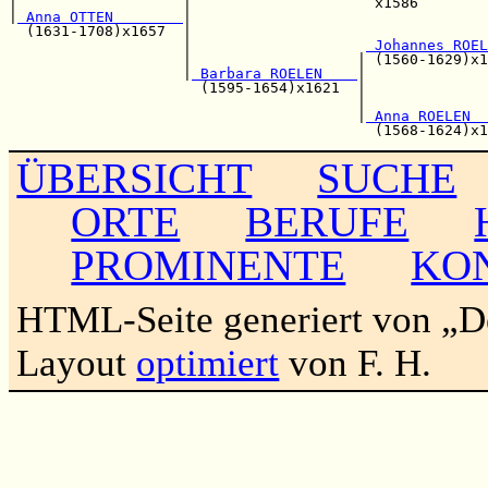
|                   |                     x1586        
|
 Anna OTTEN        
|                                  
  (1631-1708)x1657  |                                  
                    |                    
 Johannes ROEL
                    |                   | (1560-1629)x1
                    |
 Barbara ROELEN    
|

                      (1595-1654)x1621  |              
                                        |              
                                        |
 Anna ROELEN  
ÜBERSICHT
SUCHE
ORTE
BERUFE
PROMINENTE
KO
HTML-Seite generiert von „
Layout
optimiert
von F. H.