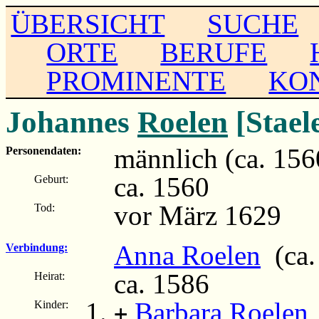
ÜBERSICHT
SUCHE
ORTE
BERUFE
PROMINENTE
KO
Johannes
Roelen
[Stael
männlich (ca. 156
Personendaten:
ca. 1560
Geburt:
vor März 1629
Tod:
Anna Roelen
(ca.
Verbindung:
ca. 1586
Heirat:
Barbara Roelen
Kinder:
+