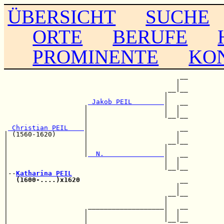
ÜBERSICHT
SUCHE
ORTE
BERUFE
PROMINENTE
KO
                                            __

                                           |  

                                         __|__

                                        |     

 Jakob PEIL        
|   __

                    |                   |  |  

                    |                   |__|__

                    |                         

 Christian PEIL    
|                       __

| (1560-1620)       |                      |  

|                   |                    __|__

|                   |                   |     

|                   |
  N.               
|   __

|                                       |  |  

|                                       |__|__

|--
Katharina PEIL
|  
(1600-....)x1620
                         __

|                                          |  

|                                        __|__

|                                       |     

|                    ___________________|   __

|                   |                   |  |  

|                   |                   |__|__
