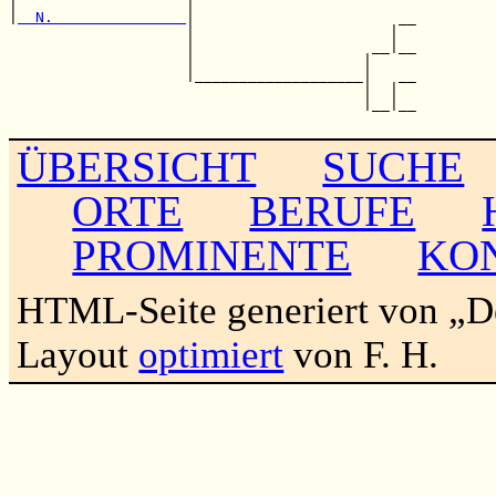
|                   |                         

|
  N.               
|                       __

                    |                      |  

                    |                    __|__

                    |                   |     

                    |___________________|   __

                                        |  |  

                                        |__|__

ÜBERSICHT
SUCHE
ORTE
BERUFE
PROMINENTE
KO
HTML-Seite generiert von „
Layout
optimiert
von F. H.