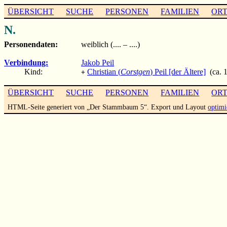
ÜBERSICHT
SUCHE
PERSONEN
FAMILIEN
OR
N.
Personendaten:
weiblich (.... – ....)
Verbindung:
Jakob Peil
Kind:
Christian (
Corstgen
) Peil [der Ältere]
(ca. 1
+
ÜBERSICHT
SUCHE
PERSONEN
FAMILIEN
OR
HTML-Seite generiert von „Der Stammbaum 5“. Export und Layout
optimi