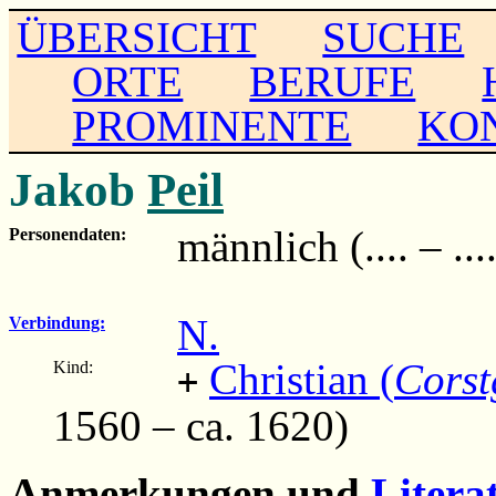
ÜBERSICHT
SUCHE
ORTE
BERUFE
PROMINENTE
KO
Jakob
Peil
männlich (.... – ...
Personendaten:
N.
Verbindung:
Christian (
Corst
Kind:
+
1560 – ca. 1620)
Anmerkungen und
Litera