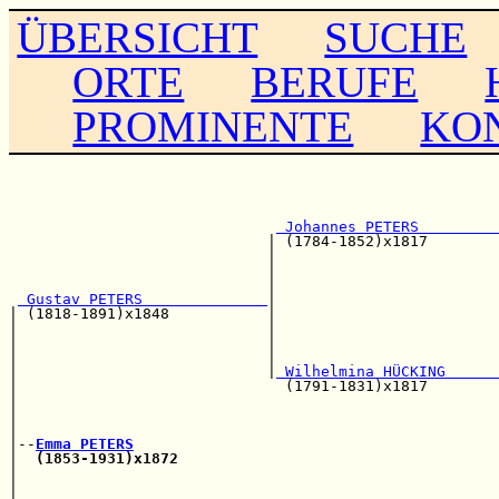
ÜBERSICHT
SUCHE
ORTE
BERUFE
PROMINENTE
KO
                                                       
                                                       
 Johannes PETERS         
                             | (1784-1852)x1817        
                             |                         
                             |                         
                             |                         
 Gustav PETERS              
|

| (1818-1891)x1848           |                         
|                            |                         
|                            |                         
|                            |                         
|                            |
 Wilhelmina HÜCKING      
|                              (1791-1831)x1817        
|                                                      
|                                                      
|                                                      
|--
Emma PETERS
|  
(1853-1931)x1872
|                                                      
|                                                      