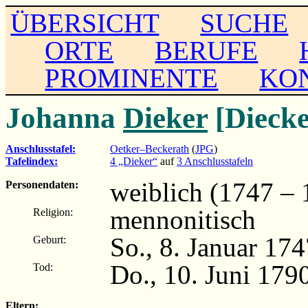
ÜBERSICHT
SUCHE
ORTE
BERUFE
PROMINENTE
KO
Johanna
Dieker
[Diecke
Anschlusstafel:
Oetker–Beckerath
(
JPG
)
Tafelindex:
4 „Dieker“
auf
3 Anschlusstafeln
weiblich (1747 – 
Personendaten:
mennonitisch
Religion:
So., 8. Januar 174
Geburt:
Do., 10. Juni 179
Tod:
Eltern: