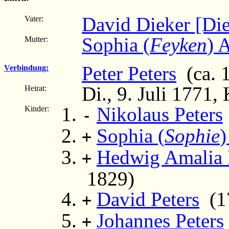
David Dieker [Die
Vater:
Sophia (
Feyken
) 
Mutter:
Peter Peters
(ca. 
Verbindung:
Di., 9. Juli 1771,
Heirat:
Nikolaus Peters
Kinder:
-
Sophia (
Sophie
)
+
Hedwig Amalia 
+
1829)
David Peters
(17
+
Johannes Peters
+