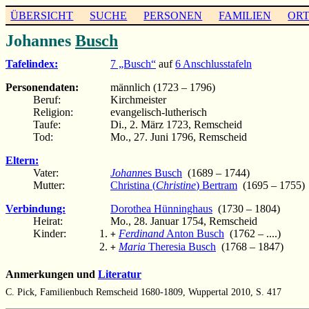
ÜBERSICHT
SUCHE
PERSONEN
FAMILIEN
OR
Johannes
Busch
Tafelindex:
7 „Busch“
auf
6 Anschlusstafeln
Personendaten:
männlich (1723 – 1796)
Beruf:
Kirchmeister
Religion:
evangelisch-lutherisch
Taufe:
Di., 2. März 1723, Remscheid
Tod:
Mo., 27. Juni 1796, Remscheid
Eltern:
Vater:
Johann
es Busch
(1689 – 1744)
Mutter:
Christina (
Christine
) Bertram
(1695 – 1755)
Verbindung:
Dorothea Hünninghaus
(1730 – 1804)
Heirat:
Mo., 28. Januar 1754, Remscheid
Kinder:
Ferdinand
Anton Busch
(1762 – ....)
+
Maria
Theresia Busch
(1768 – 1847)
+
Anmerkungen und
Literatur
C. Pick, Familienbuch Remscheid 1680-1809, Wuppertal 2010, S. 417