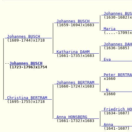
                                                       
                                                       
 Johannes BUS
                                         | (1630-1682)x
 Johannes BUSCH    
|             
                     | (1659-1694)x1683  |             
                     |                   |
 Maria       
                     |                     (....-1709)x
 Johannes BUSCH     
|                                 
| (1689-1744)x1718   |                                 
|                    |                    
 Johannes DAH
|                    |                   | (1636-1685) 
|                    |
 Katharina DAHM    
|             
|                      (1661-1735)x1683  |             
|                                        |
 Eva         
|--
Johannes BUSCH
|  
(1723-1796)x1754
                                    
|                                                      
|                                         
 Peter BERTRA
|                                        | x1660       
|                     
 Johannes BERTRAM  
|             
|                    | (1660-1724)x1683  |             
|                    |                   |
  N.         
|                    |                     x1660       
|
 Christina BERTRAM  
|

  (1695-1755)x1718   |                                 
                     |                                 
                     |                    
 Friedrich HO
                     |                   | (1634-1687) 
                     |
 Anna HONSBERG     
|             
                       (1661-1732)x1683  |             
                                         |
 Anna        