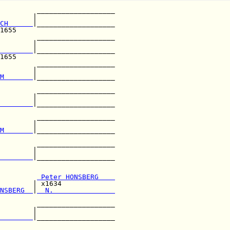
         ___________________

        |                   

CH      
|___________________

1655                        

         ___________________

        |                   

        
|___________________

1655                        

         ___________________

        |                   

M       
|___________________

                            

         ___________________

        |                   

        
|___________________

         ___________________

        |                   

M       
|___________________

                            

         ___________________

        |                   

        
|___________________

                            

         
 Peter HONSBERG    
        | x1634             

NSBERG  
|
  N.               
                            

         ___________________

        |                   

        
|___________________
