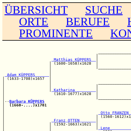
ÜBERSICHT
SUCHE
ORTE
BERUFE
PROMINENTE
KO
                                                       
                                                       
                                         ______________
                                        |              
 Matthias KÜPPERS  
|              
                    | (1600-1658)x1628  |              
                    |                   |______________
                    |                                  
 Adam KÜPPERS      
|                                  
| (1633-1708)x1657  |                                  
|                   |                    ______________
|                   |                   |              
|                   |
 Katharina         
|              
|                     (1610-1677)x1628  |              
|                                       |______________
|--
Barbara KÜPPERS
|  
(1660-....)x1701
|                                                      
|                                        
 Otto FRANZEN 
|                                       | (1560-1612)x1
|                    
 Franz OTTEN       
|              
|                   | (1592-1663)x1621  |              
|                   |                   |
 Lene         