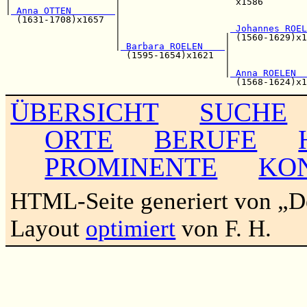
|                   |                     x1586        
|
 Anna OTTEN        
|                                  
  (1631-1708)x1657  |                                  
                    |                    
 Johannes ROEL
                    |                   | (1560-1629)x1
                    |
 Barbara ROELEN    
|

                      (1595-1654)x1621  |              
                                        |              
                                        |
 Anna ROELEN  
ÜBERSICHT
SUCHE
ORTE
BERUFE
PROMINENTE
KO
HTML-Seite generiert von „
Layout
optimiert
von F. H.