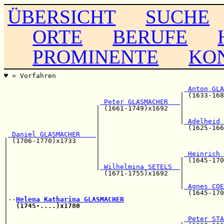
ÜBERSICHT
SUCHE
ORTE
BERUFE
PROMINENTE
KO
♥ = Vorfahren                                          
                                                       
 Anton GLA
                                            | (1633-168
 Peter GLASMACHER   
|

                       | (1661-1749)x1692   |          
                       |                    |          
                       |                    |
 Adelheid 
                       |                      (1625-166
 Daniel GLASMACHER    
|

| (1706-1770)x1733     |                               
|                      |                               
|                      |                     
 Heinrich 
|                      |                    | (1645-170
|                      |
 Wilhelmina SETELS  
|

|                        (1671-1755)x1692   |          
|                                           |          
|                                           |
 Agnes COE
|                                             (1645-170
|--
Helena Katharina GLASMACHER
|  
(1745-....)x1780
                                    
|                                                      
|                                            
 Peter STA