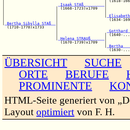
|                                           | (1618-166
|                       
 Isaak STAß         
|

|                      | (1668-1723)x1709   |          
|                      |                    |          
|                      |                    |
 Elisabeth
|                      |                      (1634-169
|
 Bertha Sibylla STAß  
|                               
  (1710-1770)x1733     |                               
                       |                     
 Gotthard 
                       |                    | (1640-...
                       |
 Helena STRAUß      
|          
                         (1670-1739)x1709   |          
                                            |
 Bertha   
ÜBERSICHT
SUCHE
ORTE
BERUFE
PROMINENTE
KO
HTML-Seite generiert von „
Layout
optimiert
von F. H.