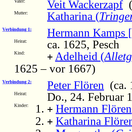
Veit Wackerzapf
(
Vater:
Katharina (
Tringe
Mutter:
Hermann Kamps [S
Verbindung 1:
ca. 1625, Pesch
Heirat:
Adelheid (
Allet
Kind:
+
1625 – vor 1667)
Peter Flören
(ca. 
Verbindung 2:
Do., 24. Februar 
Heirat:
Hermann Flören
Kinder:
+
Katharina Flöre
+