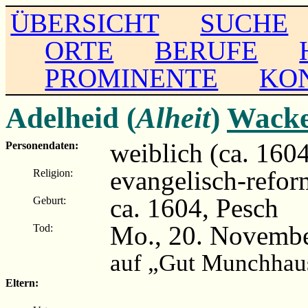
ÜBERSICHT
SUCHE
ORTE
BERUFE
PROMINENTE
KO
Adelheid (
Alheit
)
Wacke
weiblich (ca. 160
Personendaten:
evangelisch-refor
Religion:
ca. 1604, Pesch
Geburt:
Mo., 20. Novemb
Tod:
auf „Gut Munchhau
Eltern: