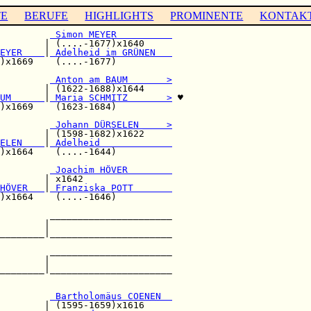
TE
BERUFE
HIGHLIGHTS
PROMINENTE
KONTAK
         
 Simon MEYER          
        | (....-1677)x1640     

EYER    
|
 Adelheid im GRÜNEN   
)x1669    (....-1677)          

         
 Anton am BAUM       >
        | (1622-1688)x1644     

UM      
|
 Maria SCHMITZ       >
 ♥

)x1669    (1623-1684)          

         
 Johann DÜRSELEN     >
        | (1598-1682)x1622     

ELEN    
|
 Adelheid             
)x1664    (....-1644)          

         
 Joachim HÖVER        
        | x1642                

HÖVER   
|
 Franziska POTT       
)x1664    (....-1646)          

         ______________________

        |                      

________|______________________

                               

         ______________________

        |                      

________|______________________

                               

         
 Bartholomäus COENEN  
        | (1595-1659)x1616     
