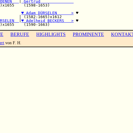
OENEN   
|
 Gertrud              
)x1655    (1598-1653)          

         
♥ Adam DÜRSELEN      >
 ♥

        | (1582-1665)x1612     

RSELEN  
|
♥ Adelheid BECKERS   >
 ♥

TE
BERUFE
HIGHLIGHTS
PROMINENTE
KONTAK
ert
von F. H.