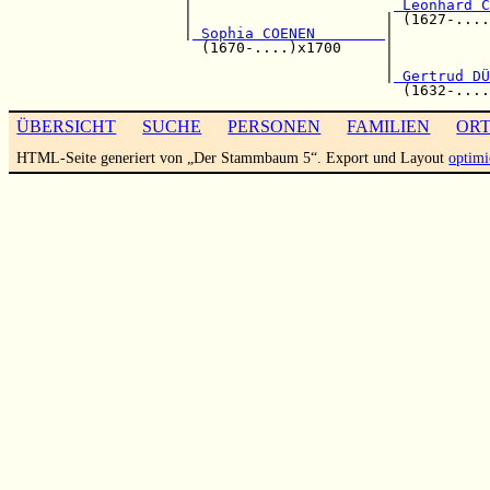
                    |                       
 Leonhard C
                    |                      | (1627-....
                    |
 Sophia COENEN        
|

                      (1670-....)x1700     |           
                                           |           
                                           |
 Gertrud DÜ
ÜBERSICHT
SUCHE
PERSONEN
FAMILIEN
OR
HTML-Seite generiert von „Der Stammbaum 5“. Export und Layout
optimi