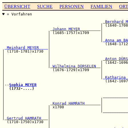
ÜBERSICHT
SUCHE
PERSONEN
FAMILIEN
OR
♥ = Vorfahren                                          
                                                       
 Bernhard M
                                           | (1640-1708
 Johann MEYER         
|

                    | (1685-1757)x1709     |           
                    |                      |           
                    |                      |
 Anna am BA
                    |                        (1648-1712
 Meinhard MEYER    
|

| (1710-1781)x1730  |                                  
|                   |                                  
|                   |                       
 Anton DÜRS
|                   |                      | (1642-1696
|                   |
 Wilhelmina DÜRSELEN  
|

|                     (1676-1729)x1709     |           
|                                          |           
|                                          |
 Katharina 
|                                            (1642-1697
|--
Sophia MEYER
|  
(1732-....)
                                         
|                                                      
|                                           ___________
|                                          |           
|                    
 Konrad HAMRATH       
|           
|                   | x1700                |           
|                   |                      |___________
|                   |                                  
|
 Gertrud HAMRATH   
|

  (1710-1750)x1730  |                                  
                    |                                  