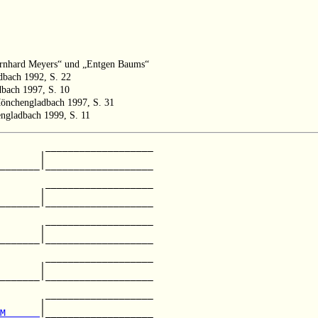
Bernhard Meyers“ und „Entgen Baums“
bach 1992, S. 22
dbach 1997, S. 10
Mönchengladbach 1997, S. 31
engladbach 1999, S. 11
        ___________________

       |                   

_______|___________________

                           

        ___________________

       |                   

_______|___________________

                           

        ___________________

       |                   

_______|___________________

                           

        ___________________

       |                   

_______|___________________

        ___________________

       |                   

M      
|___________________
