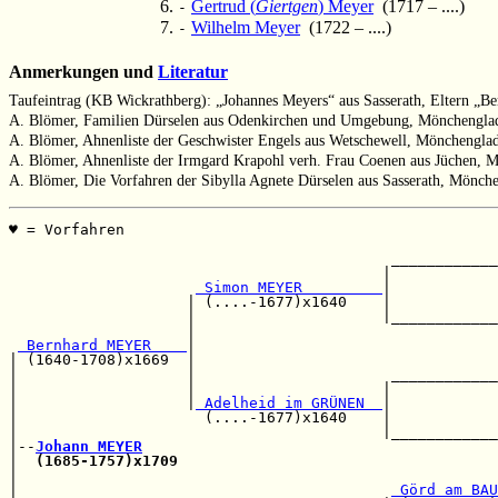
Gertrud (
Giertgen
) Meyer
(1717 – ....)
-
Wilhelm Meyer
(1722 – ....)
-
Anmerkungen und
Literatur
Taufeintrag (KB Wickrathberg): „Johannes Meyers“ aus Sasserath, Eltern „
A. Blömer, Familien Dürselen aus Odenkirchen und Umgebung, Mönchenglad
A. Blömer, Ahnenliste der Geschwister Engels aus Wetschewell, Mönchengla
A. Blömer, Ahnenliste der Irmgard Krapohl verh. Frau Coenen aus Jüchen, 
A. Blömer, Die Vorfahren der Sibylla Agnete Dürselen aus Sasserath, Mönch
♥ = Vorfahren                                          
                                                       
                                           ____________
                                          |            
 Simon MEYER         
|            
                    | (....-1677)x1640    |            
                    |                     |____________
                    |                                  
 Bernhard MEYER    
|                                  
| (1640-1708)x1669  |                                  
|                   |                      ____________
|                   |                     |            
|                   |
 Adelheid im GRÜNEN  
|            
|                     (....-1677)x1640    |            
|                                         |____________
|--
Johann MEYER
|  
(1685-1757)x1709
                                    
|                                                      
|                                          
 Görd am BAU