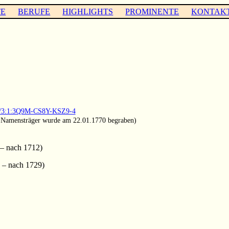
TE
BERUFE
HIGHLIGHTS
PROMINENTE
KONTAK
903/3:1:3Q9M-CS8Y-KSZ9-4
r Namensträger wurde am 22.01.1770 begraben)
– nach 1712)
 – nach 1729)