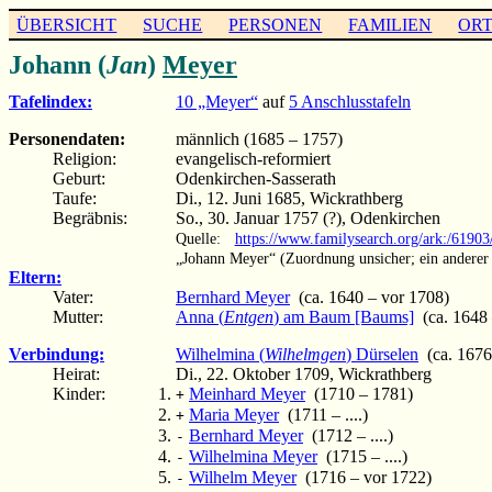
ÜBERSICHT
SUCHE
PERSONEN
FAMILIEN
OR
Johann (
Jan
)
Meyer
Tafelindex:
10 „Meyer“
auf
5 Anschlusstafeln
Personendaten:
männlich (1685 – 1757)
Religion:
evangelisch-reformiert
Geburt:
Odenkirchen-Sasserath
Taufe:
Di., 12. Juni 1685, Wickrathberg
Begräbnis:
So., 30. Januar 1757 (?), Odenkirchen
Quelle:
https://www.familysearch.org/ark:/61
„Johann Meyer“ (Zuordnung unsicher; ein andere
Eltern:
Vater:
Bernhard Meyer
(ca. 1640 – vor 1708)
Mutter:
Anna (
Entgen
) am Baum [Baums]
(ca. 1648 
Verbindung:
Wilhelmina (
Wilhelmgen
) Dürselen
(ca. 1676
Heirat:
Di., 22. Oktober 1709, Wickrathberg
Kinder:
Meinhard Meyer
(1710 – 1781)
+
Maria Meyer
(1711 – ....)
+
Bernhard Meyer
(1712 – ....)
-
Wilhelmina Meyer
(1715 – ....)
-
Wilhelm Meyer
(1716 – vor 1722)
-