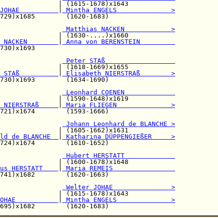
               | (1615-1678)x1643            

JOHAE          
|
 Mintha ENGELS              >
729)x1685        (1620-1683)                 

                
 Matthias NACKEN            >
               | (1630-....)x1660            

 NACKEN        
|
 Anna von BERENSTEIN         
730)x1693                                    

                
 Peter STAß                  
               | (1618-1669)x1655            

 STAß          
|
 Elisabeth NIERSTRAß        >
730)x1693        (1634-1690)                 

 Leonhard COENEN             
               | (1590-1648)x1619            

 NIERSTRAß     
|
 Maria FLIEGEN              >
721)x1674        (1593-1666)                 

                
 Johann Leonhard de BLANCHE >
               | (1605-1662)x1631            

ld de BLANCHE  
|
 Katharina DÜPPENGIEßER     >
724)x1674        (1610-1652)                 

                
 Hubert HERSTATT             
               | (1600-1678)x1648            

us HERSTATT    
|
 Maria REMEIS                
741)x1682        (1620-1663)                 

                
 Welter JOHAE               >
               | (1615-1678)x1643            

OHAE           
|
 Mintha ENGELS              >