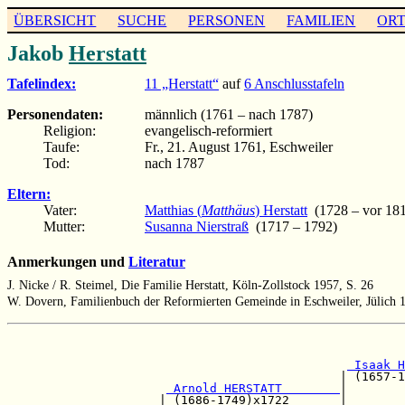
ÜBERSICHT
SUCHE
PERSONEN
FAMILIEN
OR
Jakob
Herstatt
Tafelindex:
11 „Herstatt“
auf
6 Anschlusstafeln
Personendaten:
männlich (1761 – nach 1787)
Religion:
evangelisch-reformiert
Taufe:
Fr., 21. August 1761, Eschweiler
Tod:
nach 1787
Eltern:
Vater:
Matthias (
Matthäus
) Herstatt
(1728 – vor 18
Mutter:
Susanna Nierstraß
(1717 – 1792)
Anmerkungen und
Literatur
J. Nicke / R. Steimel, Die Familie Herstatt, Köln-Zollstock 1957, S. 26
W. Dovern, Familienbuch der Reformierten Gemeinde in Eschweiler, Jülich 1
                                                       
 Isaak H
                                              | (1657-1
 Arnold HERSTATT        
|

                     | (1686-1749)x1722       |        