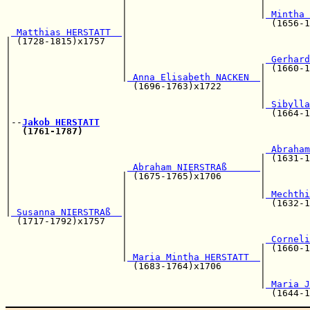
                     |                        |        
                     |                        |
 Mintha 
                     |                          (1656-1
 Matthias HERSTATT  
|

| (1728-1815)x1757   |                                 
|                    |                                 
|                    |                         
 Gerhard
|                    |                        | (1660-1
|                    |
 Anna Elisabeth NACKEN  
|

|                      (1696-1763)x1722       |        
|                                             |        
|                                             |
 Sibylla
|                                               (1664-1
|--
Jakob HERSTATT
|  
(1761-1787)
|                                                      
|                                              
 Abraham
|                                             | (1631-1
|                     
 Abraham NIERSTRAß      
|

|                    | (1675-1765)x1706       |        
|                    |                        |        
|                    |                        |
 Mechthi
|                    |                          (1632-1
|
 Susanna NIERSTRAß  
|

  (1717-1792)x1757   |                                 
                     |                                 
                     |                         
 Corneli
                     |                        | (1660-1
                     |
 Maria Mintha HERSTATT  
|

                       (1683-1764)x1706       |        
                                              |        
                                              |
 Maria J