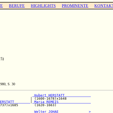
TE
BERUFE
HIGHLIGHTS
PROMINENTE
KONTAK
15)
980, S. 30
 Hubert HERSTATT             
               | (1600-1678)x1648            

ERSTATT        
|
 Maria REMEIS                
737)x1685        (1620-1663)                 

                
 Welter JOHAE               >