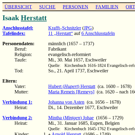
ÜBERSICHT
SUCHE
PERSONEN
FAMILIEN
OR
Isaak
Herstatt
Anschlusstafel:
Krafft–Schnitzler
(
JPG
)
Tafelindex:
11 „Herstatt“
auf
6 Anschlusstafeln
Personendaten:
männlich (1657 – 1737)
Beruf:
Fabrikant
Religion:
evangelisch-reformiert
Taufe:
Mi., 30. Mai 1657, Eschweiler
Quelle:
Kirchenbuch 1616-1824 Evangelisch-refo
Tod:
So., 21. April 1737, Eschweiler
Eltern:
Vater:
Hubert (
Hupert
) Herstatt
(ca. 1600 – 1678)
Mutter:
Maria Remeis [Remeys]
(ca. 1620 – nach 16
Verbindung 1:
Johanna von Asten
(ca. 1656 – 1678)
Heirat:
Di., 14. Dezember 1677, Eschweiler
Verbindung 2:
Mintha (
Mintgen
) Johae
(1656 – 1729)
Heirat:
Mi., 31. Januar 1685, Eupen, Belgien
Quelle:
Kirchenbuch 1645-1762 Evangelisch-ref
Kinder:
Arnold Herstatt
(1686 – 1749)
+