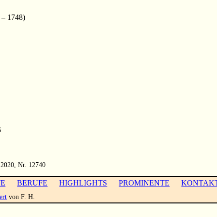
– 1748)
6
 2020, Nr. 12740
TE
BERUFE
HIGHLIGHTS
PROMINENTE
KONTAK
ert
von F. H.