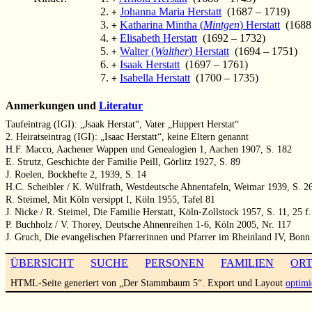
Johanna Maria Herstatt
(1687 – 1719)
+
Katharina Mintha (
Mintgen
) Herstatt
(1688 
+
Elisabeth Herstatt
(1692 – 1732)
+
Walter (
Walther
) Herstatt
(1694 – 1751)
+
Isaak Herstatt
(1697 – 1761)
+
Isabella Herstatt
(1700 – 1735)
+
Anmerkungen und
Literatur
Taufeintrag (IGI): „Jsaak Herstat“, Vater „Huppert Herstat“
2. Heiratseintrag (IGI): „Isaac Herstatt“, keine Eltern genannt
H.F. Macco, Aachener Wappen und Genealogien 1, Aachen 1907, S. 182
E. Strutz, Geschichte der Familie Peill, Görlitz 1927, S. 89
J. Roelen, Bockhefte 2, 1939, S. 14
H.C. Scheibler / K. Wülfrath, Westdeutsche Ahnentafeln, Weimar 1939, S. 2
R. Steimel, Mit Köln versippt I, Köln 1955, Tafel 81
J. Nicke / R. Steimel, Die Familie Herstatt, Köln-Zollstock 1957, S. 11, 25 f.
P. Buchholz / V. Thorey, Deutsche Ahnenreihen 1-6, Köln 2005, Nr. 117
J. Gruch, Die evangelischen Pfarrerinnen und Pfarrer im Rheinland IV, Bonn
ÜBERSICHT
SUCHE
PERSONEN
FAMILIEN
OR
HTML-Seite generiert von „Der Stammbaum 5“. Export und Layout
optimi