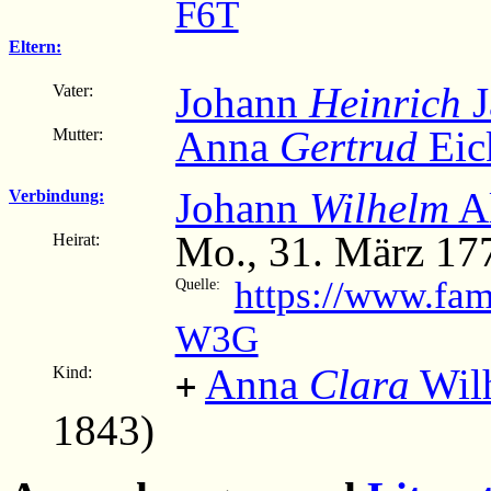
F6T
Eltern:
Johann
Heinrich
J
Vater:
Anna
Gertrud
Eic
Mutter:
Johann
Wilhelm
Al
Verbindung:
Mo., 31. März 17
Heirat:
https://www.fa
Quelle:
W3G
Anna
Clara
Wilh
Kind:
+
1843)