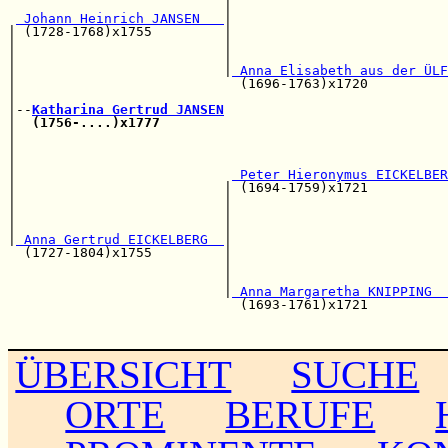
                           |                           
 Johann Heinrich JANSEN   
|                           
| (1728-1768)x1755         |                           
|                          |                           
|                          |                           
|                          |
 Anna Elisabeth aus der ÜLF
|                            (1696-1763)x1720          
|                                                      
|--
Katharina Gertrud JANSEN
|  
(1756-....)x1777
|                                                      
|                                                      
|                                                      
|                           
 Peter Hieronymus EICKELBER
|                          | (1694-1759)x1721          
|                          |                           
|                          |                           
|                          |                           
|
 Anna Gertrud EICKELBERG  
|                           
  (1727-1804)x1755         |                           
                           |                           
                           |                           
                           |
 Anna Margaretha KNIPPING  
                             (1693-1761)x1721          
                                                       
ÜBERSICHT
SUCHE
ORTE
BERUFE