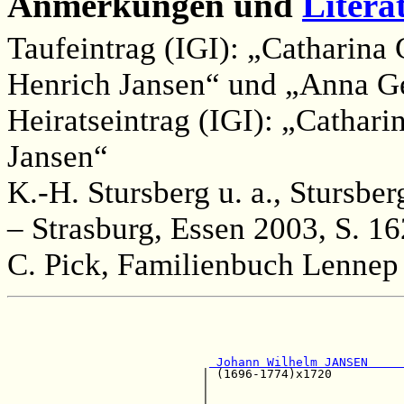
Anmerkungen und
Litera
Taufeintrag (IGI): „Catharina 
Henrich Jansen“ und „Anna Ge
Heiratseintrag (IGI): „Cathari
Jansen“
K.-H. Stursberg u. a., Stursbe
– Strasburg, Essen 2003, S. 16
C. Pick, Familienbuch Lennep 
                                                       
                                                       
                                                       
 Johann Wilhelm JANSEN     
                           | (1696-1774)x1720          
                           |                           
                           |                           