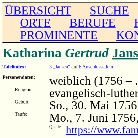
ÜBERSICHT
SUCHE
ORTE
BERUFE
PROMINENTE
KO
Katharina
Gertrud
Jan
Tafelindex:
3 „Jansen“
auf
6 Anschlusstafeln
weiblich (1756 – ..
Personendaten:
evangelisch-luthe
Religion:
So., 30. Mai 175
Geburt:
Mo., 7. Juni 175
Taufe:
https://www.fa
Quelle: