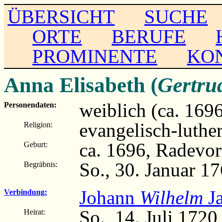
ÜBERSICHT
SUCHE
ORTE
BERUFE
PROMINENTE
KO
Anna Elisabeth (
Gertru
weiblich (ca. 169
Personendaten:
evangelisch-luthe
Religion:
ca. 1696, Radevo
Geburt:
So., 30. Januar 
Begräbnis:
Johann
Wilhelm
Ja
Verbindung:
So., 14. Juli 172
Heirat: