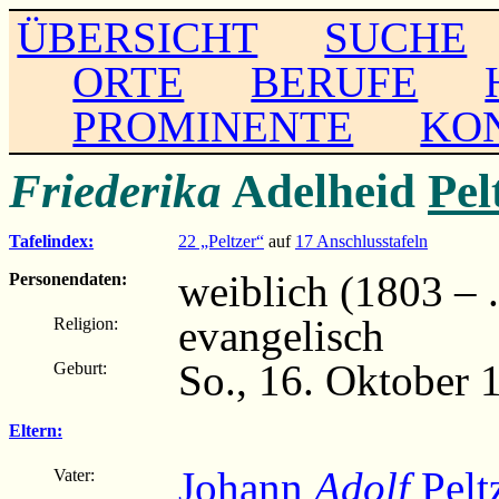
ÜBERSICHT
SUCHE
ORTE
BERUFE
PROMINENTE
KO
Friederika
Adelheid
Pel
Tafelindex:
22 „Peltzer“
auf
17 Anschlusstafeln
weiblich (1803 – ..
Personendaten:
evangelisch
Religion:
So., 16. Oktober 
Geburt:
Eltern:
Johann
Adolf
Pelt
Vater: