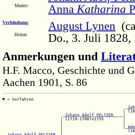
Anna
Katharina
P
Mutter:
August Lynen
(ca.
Verbindung:
Do., 3. Juli 1828,
Heirat:
Anmerkungen und
Litera
H.F. Macco, Geschichte und Ge
Aachen 1901, S. 86
♥ = Vorfahren                                         
                                                       
 Joh
                                                  | (16
 Johann Adolf PELTZER    
|

                        | (1719-1780)x1755        |   
                        |                         |    
                        |                         |
 Ade
                        |                           (16
 Johann Adolf PELTZER  
|
