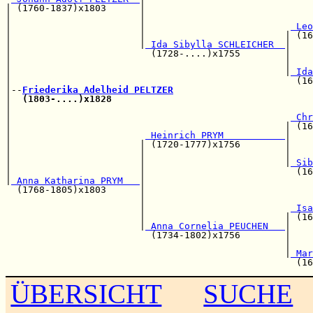
| (1760-1837)x1803      |                             
|                       |                              
|                       |                          
 Leo
|                       |                         | (16
|                       |
 Ida Sibylla SCHLEICHER  
|

|                         (1728-....)x1755        |   
|                                                 |    
|                                                 |
 Ida
|                                                   (16
|--
Friederika Adelheid PELTZER
|  
(1803-....)x1828
|                                                      
|                                                  
 Chr
|                                                 | (16
|                        
 Heinrich PRYM           
|

|                       | (1720-1777)x1756        |   
|                       |                         |    
|                       |                         |
 Sib
|                       |                           (16
|
 Anna Katharina PRYM   
|

  (1768-1805)x1803      |                             
                        |                              
                        |                          
 Isa
                        |                         | (16
                        |
 Anna Cornelia PEUCHEN   
|

                          (1734-1802)x1756        |   
                                                  |    
                                                  |
 Mar
ÜBERSICHT
SUCHE