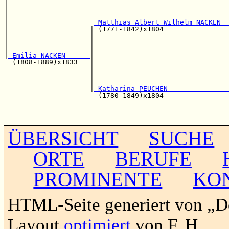
|                                                      
|                                                      
|                                                      
|                     
 Matthias Albert Wilhelm NACKEN  
|                    | (1771-1842)x1804                
|                    |                                 
|                    |                                 
|                    |                                 
|
 Emilia NACKEN      
|

  (1808-1889)x1833   |                                 
                     |                                 
                     |                                 
                     |                                 
                     |
 Katharina PEUCHEN               
                       (1780-1849)x1804                
                                                       
                                                       
ÜBERSICHT
SUCHE
ORTE
BERUFE
PROMINENTE
KO
HTML-Seite generiert von „
Layout
optimiert
von F. H.