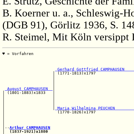
E. Strutz, Geschichte der Famil
B. Koerner u. a., Schleswig-H
(DGB 91), Görlitz 1936, S. 14
R. Steimel, Mit Köln versippt 
♥ = Vorfahren                                          
                                                       
                                                       
 Gerhard Gottfried CAMPHAUSEN    
                     | (1771-1813)x1797                
                     |                                 
                     |                                 
                     |                                 
 August CAMPHAUSEN  
|

| (1801-1883)x1833   |                                 
|                    |                                 
|                    |                                 
|                    |                                 
|                    |
 Maria Wilhelmina PEUCHEN        
|                      (1770-1826)x1797                
|                                                      
|                                                      
|                                                      
|--
Arthur CAMPHAUSEN
|  
(1837-1921)x1880