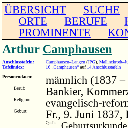
ÜBERSICHT
SUCHE
ORTE
BERUFE
PROMINENTE
KO
Arthur
Camphausen
Anschlusstafeln:
Camphausen–Langen
(
JPG
),
Mallinckrodt–J
Tafelindex:
16 „Camphausen“
auf
14 Anschlusstafeln
männlich (1837 –
Personendaten:
Bankier, Kommerz
Beruf:
evangelisch-refor
Religion:
Fr., 9. Juni 1837,
Geburt:
Geburtsurkunde
Quelle: