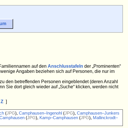
sum
e Familiennamen auf den
Anschlusstafeln
der „Prominenten“
ge wenige Angaben beziehen sich auf Personen, die nur im
n zu den betreffenden Personen eingeblendet (deren Anzahl
nn Sie dort gleich wieder auf „Suche“ klicken, werden nicht
Z
]
ch
(
JPG
),
Camphausen–Ingenohl
(
JPG
),
Camphausen–Junkers
Camphausen
(
JPG
),
Kamp–Camphausen
(
JPG
),
Mallinckrodt–