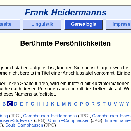
tseite
Linguistik
Genealogie
Impres
Berühmte Persönlichkeiten
angsbuchstaben aufgeteilt ist, können Sie nachschlagen, welch
ame nicht bereits im Titel einer Anschlusstafel vorkommt. Eini
 linken Spalte führen, wird ein Infofeld mit Kurzinformatione
Suche nach diesen Personen aus und ruft die Trefferliste auf. We
 dieses Namens aufgelistet.
A
B
C
D
E
F
G
H
I
J
K
L
M
N
O
P
Q
R
S
T
U
V
W
Y
ring
(
JPG
),
Camphausen–Heidermanns
(
JPG
),
Camphausen–Hoes
usen–Stollwerck
(
JPG
),
Grimm–Camphausen
(
JPG
),
Immermann–
G
),
Soult–Camphausen
(
JPG
)