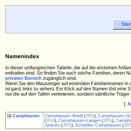
Star
Namenindex
In dieser umfangreichen Tabelle, die auf die einzelnen Anf
enthalten sind. So finden Sie auch solche Familien, deren N
privaten Bereich
zugänglich sind.
Wenn Sie den Mauszeiger auf einen/den Familiennamen in der
ist ganz links zu sehen). Ein Klick auf den Namen löst eine 
nur die auf den Tafeln vertretenen, sondern sämtliche Träger
[
16
Camphausen
Camphausen–Bredt
(
JPG
),
Camphausen–Gö
(
JPG
),
Camphausen–Langen
(
JPG
),
Campha
Junkers
(
JPG
),
Scheibler–Camphausen
(
JP