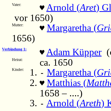
Arnold (
Aret
) G
Vater:
♥
vor 1650)
Margaretha (
Gri
Mutter:
♥
1656)
Adam Küpper
(c
Verbindung 1:
♥
ca. 1650
Heirat:
Margaretha (
Gri
Kinder:
-
Matthias (
Matth
♥
1658 – ....)
Arnold (
Areth
) 
-