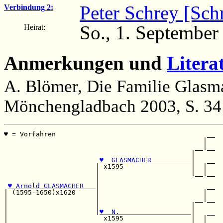
Peter Schrey [Sch
Verbindung 2:
So., 1. September
Heirat:
Anmerkungen und
Litera
A. Blömer, Die Familie Glasm
Mönchengladbach 2003, S. 34
♥ = Vorfahren                                      __

                                                  |  

                                                __|__

                                               |     

♥  GLASMACHER          
|   __

                       | x1595                 |  |  

                       |                       |__|__

                       |                             

♥ Arnold GLASMACHER   
|                           __

| (1595-1650)x1620     |                          |  

|                      |                        __|__

|                      |                       |     

|                      |
♥  N.                  
|   __

|                        x1595                 |  |  
