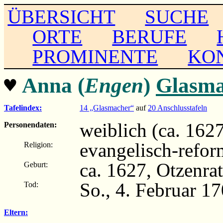
ÜBERSICHT
SUCHE
ORTE
BERUFE
PROMINENTE
KO
♥
Anna (
Engen
)
Glasma
Tafelindex:
14 „Glasmacher“
auf
20 Anschlusstafeln
weiblich (ca. 162
Personendaten:
evangelisch-refor
Religion:
ca. 1627, Otzenra
Geburt:
So., 4. Februar 1
Tod:
Eltern: