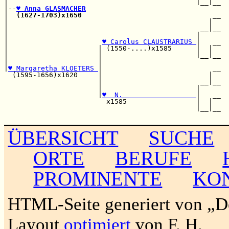
|                                              |__|__

|--
♥ Anna GLASMACHER
|  
(1627-1703)x1650
                                __

|                                                 |  

|                                               __|__

|                                              |     

|                       
♥ Carolus CLAUSTRARIUS 
|   __

|                      | (1550-....)x1585      |  |  

|                      |                       |__|__

|                      |                             

|
♥ Margaretha KLOETERS 
|                           __

  (1595-1656)x1620     |                          |  

                       |                        __|__

                       |                       |     

                       |
♥  N.                  
|   __

                         x1585                 |  |  

                                               |__|__

ÜBERSICHT
SUCHE
ORTE
BERUFE
PROMINENTE
KO
HTML-Seite generiert von „
Layout
optimiert
von F. H.