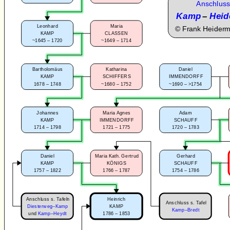
Anschluss
Kamp
–
Heid
Leonhard
Maria
©
Frank Heider
KAMP
CLASSEN
~1645 – 1720
~1649 – 1714
Bartholomäus
Katharina
Daniel
KAMP
SCHIFFERS
IMMENDORFF
1678 – 1748
~1680 – 1752
~1690 – >1754
Johannes
Maria Agnes
Adam
KAMP
IMMENDORFF
SCHAUFF
1714 – 1798
1721 – 1775
1720 – 1783
Daniel
Maria Kath. Gertrud
Gerhard
KAMP
KÖNIGS
SCHAUFF
1757 – 1822
1766 – 1787
1754 – 1786
Anschluss s. Tafeln
Heinrich
Anschluss s. Tafel
Diesterweg–Kamp
KAMP
Kamp–Bredt
1786 – 1853
und
Kamp–Heydt