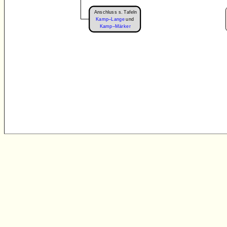
Anschluss s. Tafeln
Kamp–Lange
und
Kamp–Märker