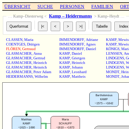
ÜBERSICHT
SUCHE
PERSONEN
FAMILIEN
OR
Kamp – Heidermanns
… Kamp–Diesterweg <
> Kamp–Heydt …
CLASSEN
,
Maria
IMMENDORFF
,
Adriane
KAMP
,
Mewis
COENTGES
,
Drütgen
IMMENDORFF
,
Agnes
KAMP
,
Mewis
FLÖREN
,
Gertraud
IMMENDORFF
,
Daniel
KÖNIGS
,
Mari
GLASMACHER
,
Anna
KAMP
,
Daniel
LENSSEN
,
An
GLASMACHER
,
Gertrud
KAMP
,
Grietgen
LINDGENS
,
G
GLASMACHER
,
Heinrich
KAMP
,
Heinrich
LINDGENS
,
W
GLASMACHER
,
Heinrich
KAMP
,
Johann
LINDGENS
,
W
GLASMACHER
,
Peter Adam
KAMP
,
Leonhard
MONDT
,
Hein
HEIDERMANNS
,
Wilhelm
KAMP
,
Mattheis
MONDT
,
Joha
Bartholomäus
KAMP
~1575 – <1642
Matthias
Maria
KAMP
SCHAUFF
~1615 – 1690
~1610 – <1673